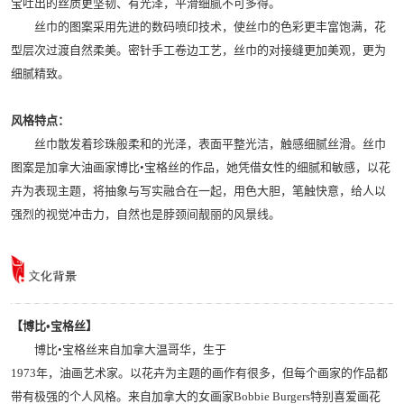
宝吐出的丝质更坚韧、有光泽，平滑细腻不可多得。
丝巾的图案采用先进的数码喷印技术，使丝巾的色彩更丰富饱满，花
型层次过渡自然柔美。密针手工卷边工艺，丝巾的对接缝更加美观，更为
细腻精致。
风格特点：
丝巾散发着珍珠般柔和的光泽，表面平整光洁，触感细腻丝滑。丝巾
图案是加拿大油画家博比•宝格丝的作品，她凭借女性的细腻和敏感，以花
卉为表现主题，将抽象与写实融合在一起，用色大胆，笔触快意，给人以
强烈的视觉冲击力，自然也是脖颈间靓丽的风景线。
【博比•宝格丝】
博比•宝格丝来自加拿大温哥华，生于
1973年，油画艺术家。以花卉为主题的画作有很多，但每个画家的作品都
带有极强的个人风格。来自加拿大的女画家Bobbie Burgers特别喜爱画花