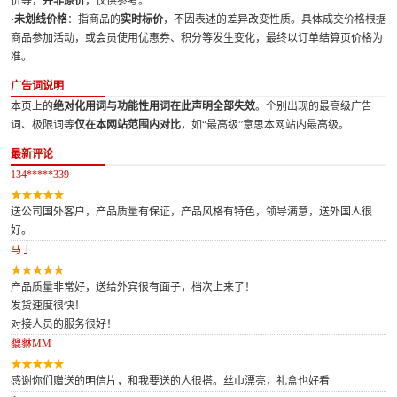
价等，
并非原价
，仅供参考。
·未划线价格
：指商品的
实时标价
，不因表述的差异改变性质。具体成交价格根据
商品参加活动，或会员使用优惠券、积分等发生变化，最终以订单结算页价格为
准。
广告词说明
本页上的
绝对化用词与功能性用词在此声明全部失效
。个别出现的最高级广告
词、极限词等
仅在本网站范围内对比
，如“最高级”意思本网站内最高级。
最新评论
134*****339
送公司国外客户，产品质量有保证，产品风格有特色，领导满意，送外国人很
好。
马丁
产品质量非常好，送给外宾很有面子，档次上来了！
发货速度很快！
对接人员的服务很好！
貔貅MM
感谢你们赠送的明信片，和我要送的人很搭。丝巾漂亮，礼盒也好看