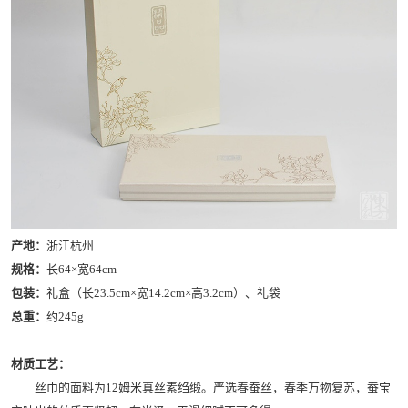
产地：
浙江杭州
规格：
长64×宽64cm
包装：
礼盒（长23.5cm×宽14.2cm×高3.2cm）、礼袋
总重：
约245g
材质工艺：
丝巾的面料为12姆米真丝素绉缎。严选春蚕丝，春季万物复苏，蚕宝