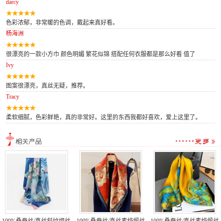
darcy
色彩浓郁，非常暖的色调，戴起来真好看。
杨海洲
很漂亮的一款小方巾 颜色明媚 繁花似锦 搭配任何衣服都是那么好看 值了
Ivy
图案很漂亮，真丝无疑，推荐。
Tracy
柔软细腻，色彩鲜艳，真的非常好。这里的东西我都好喜欢，爱上这里了。
100%桑蚕丝/真丝斜纹绸丝
100%桑蚕丝/真丝素绉缎丝
100%桑蚕丝/真丝素绉缎丝