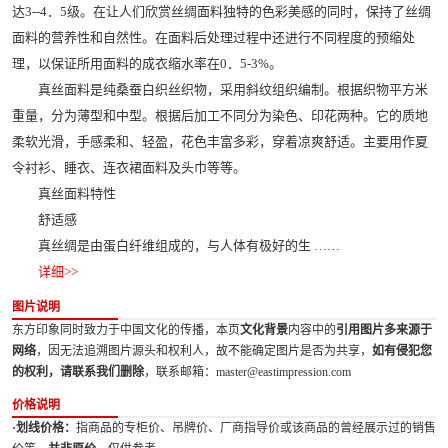
达3--4．5级。在让人们欣赏丝绸面料独特的色彩美感的同时，保持了丝绸
面料的营养性和自然性。在面料后处理过程中还进行不同程度的预缩处
理，以保证所用面料的成衣缩水率在0．5-3%。
真丝面料是纯桑蚕白织丝织物，采用斜纹组织编制。根据织物平方米
重量，分为薄型和中型。根据后加工不同分为染色、印花两种。它的质地
柔软光滑，手感柔和、轻盈，花色丰富多彩，穿着凉爽舒适。主要用作夏
令衬衫、睡衣、连衣裙面料及头巾等等。
真丝面料特性
舒适感
真丝绸是由蛋白纤维组成的，与人体有极好的生 ……
详细>>
图片说明
东方印象同时致力于中国文化的传播，本页
文化背景
内容中的
引用图片多来源于
网络
，因无法追溯图片源头和权利人，故不能确定图片是否为共享，
如有侵犯您
的权利，请联系我们删除
，联系邮箱：master@eastimpression.com
价格说明
·划线价格：
指商品的专柜价、吊牌价、厂商指导价或该商品的曾经展示过的销售