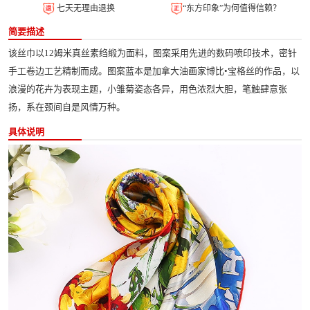
七天无理由退换
“东方印象”为何值得信赖？
简要描述
该丝巾以12姆米真丝素绉缎为面料，图案采用先进的数码喷印技术，密针
手工卷边工艺精制而成。图案蓝本是加拿大油画家博比•宝格丝的作品，以
浪漫的花卉为表现主题，小雏菊姿态各异，用色浓烈大胆，笔触肆意张
扬，系在颈间自是风情万种。
具体说明