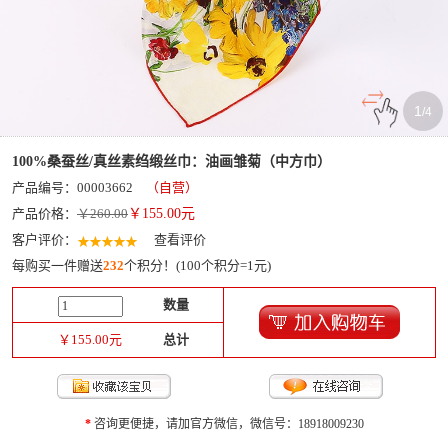
1
/
4
100%桑蚕丝/真丝素绉缎丝巾：油画雏菊（中方巾）
产品编号：00003662
（自营）
产品价格：
￥260.00
￥
155.00
元
客户评价：
查看评价
每购买一件赠送
232
个积分！(100个积分=1元)
数量
￥
155.00
元
总计
*
咨询更便捷，请加官方微信，微信号：18918009230