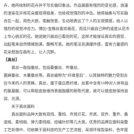
卉，她所绘制的花卉并不写实偏印象派。作品画面有强烈的变化感，浪漫
的渲染花卉将花朵展现得极美，也给视觉强烈的冲击。她将抽象与写实融
合在一起，用色大胆，笔触快意，生动地表达了个人的主观情感，给人以
强烈的视觉冲击力。博比•宝格丝喜欢画花，而且只画自己种的或是从花市
上专心挑买的花。她说她只画自已看到的花，这样才能保证真实的感受，
动起笔来自然情绪饱满，酣畅写意。她的笔法充满爆炸感，富有力量感的
花朵怒放在画布上，让人沉醉。
【真丝】
真丝一般指蚕丝，包括桑蚕丝、柞蚕丝、
蓖麻蚕丝、木薯蚕丝等。真丝被称为“纤维皇后”，以其独特的魅力受到古
往今来的人的青睐。真丝，属于蛋白质纤维，丝素中含有18种对人体有益
的氨基酸，可以帮助皮肤维持表面脂膜的新陈代谢，故可以使皮肤保持滋
润、光滑。
关于真丝面料
真丝面料品种大致有双绉、重绉、乔其烂花、乔其、双乔、重乔、桑
波缎、素绉缎、弹力素绉缎、经编针织等几大类。优秀的品牌在面料染整
工艺处理中，均依赖于高科技的生产工艺流程，采用环保型染料，色牢度