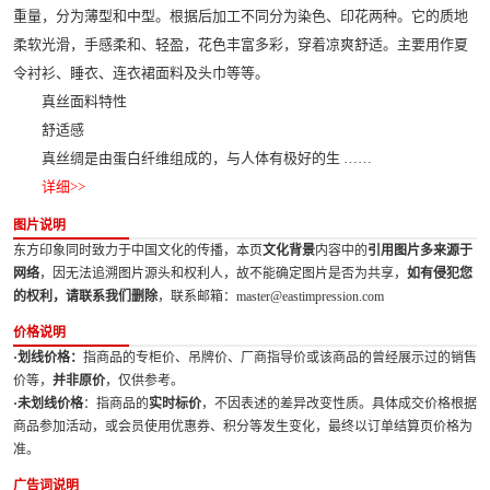
重量，分为薄型和中型。根据后加工不同分为染色、印花两种。它的质地
柔软光滑，手感柔和、轻盈，花色丰富多彩，穿着凉爽舒适。主要用作夏
令衬衫、睡衣、连衣裙面料及头巾等等。
真丝面料特性
舒适感
真丝绸是由蛋白纤维组成的，与人体有极好的生 ……
详细>>
图片说明
东方印象同时致力于中国文化的传播，本页
文化背景
内容中的
引用图片多来源于
网络
，因无法追溯图片源头和权利人，故不能确定图片是否为共享，
如有侵犯您
的权利，请联系我们删除
，联系邮箱：master@eastimpression.com
价格说明
·划线价格：
指商品的专柜价、吊牌价、厂商指导价或该商品的曾经展示过的销售
价等，
并非原价
，仅供参考。
·未划线价格
：指商品的
实时标价
，不因表述的差异改变性质。具体成交价格根据
商品参加活动，或会员使用优惠券、积分等发生变化，最终以订单结算页价格为
准。
广告词说明