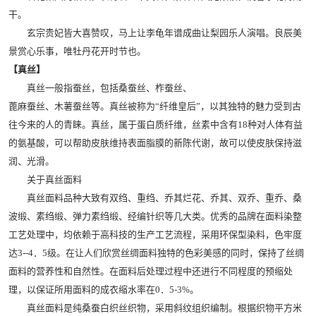
干。
玄宗贵妃皆大喜赞叹，马上让李龟年谱成曲让梨园乐人演唱。良辰美
景赏心乐事，唯牡丹花开时节也。
【真丝】
真丝一般指蚕丝，包括桑蚕丝、柞蚕丝、
蓖麻蚕丝、木薯蚕丝等。真丝被称为“纤维皇后”，以其独特的魅力受到古
往今来的人的青睐。真丝，属于蛋白质纤维，丝素中含有18种对人体有益
的氨基酸，可以帮助皮肤维持表面脂膜的新陈代谢，故可以使皮肤保持滋
润、光滑。
关于真丝面料
真丝面料品种大致有双绉、重绉、乔其烂花、乔其、双乔、重乔、桑
波缎、素绉缎、弹力素绉缎、经编针织等几大类。优秀的品牌在面料染整
工艺处理中，均依赖于高科技的生产工艺流程，采用环保型染料，色牢度
达3--4．5级。在让人们欣赏丝绸面料独特的色彩美感的同时，保持了丝绸
面料的营养性和自然性。在面料后处理过程中还进行不同程度的预缩处
理，以保证所用面料的成衣缩水率在0．5-3%。
真丝面料是纯桑蚕白织丝织物，采用斜纹组织编制。根据织物平方米