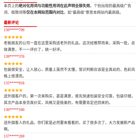
本页上的
绝对化用词与功能性用词在此声明全部失效
。个别出现的最高级广告
词、极限词等
仅在本网站范围内对比
，如“最高级”意思本网站内最高级。
最新评论
150*****799
老板朋友的公司一直在这里采购送老外的礼品，这次经推荐而来，采购一批，总
体满意，不一一评价了，统一好评。
139*****376
包装很安全，让人放心，质量上虽然不太懂，常识判断应该是全真丝的，色彩风
格上很漂亮。
135*****918
送外国客户的，第一次来购买，甚是满意，首先快递包装安全可靠，包装仔细，
其次产品本身货真价实，风格又是极美的，有需要肯定还回来的。
136*****160
送外国客人的礼品，你们家是必然要来看看的，买了很多次了，大力发展新产品
啊。
137*****269