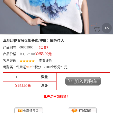
1
/
5
真丝印花双层盘扣长巾/披肩：国色佳人
产品编号：00003905
（自营）
产品价格：
￥1,125.00
￥
655.00
元
客户评价：
查看评价
每购买一件赠送
982
个积分！(100个积分=1元)
数量
￥
655.00
元
总计
此产品当前缺货！