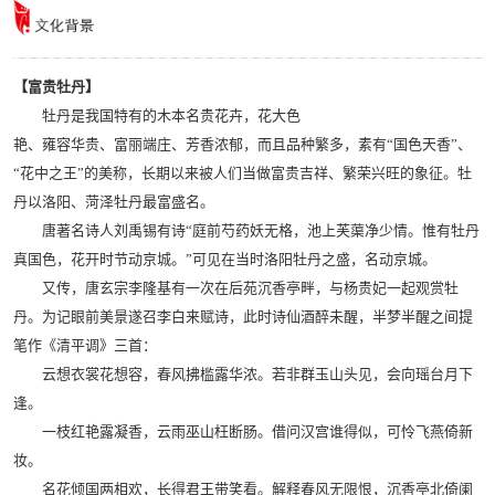
【富贵牡丹】
牡丹是我国特有的木本名贵花卉，花大色
艳、雍容华贵、富丽端庄、芳香浓郁，而且品种繁多，素有“国色天香”、
“花中之王”的美称，长期以来被人们当做富贵吉祥、繁荣兴旺的象征。牡
丹以洛阳、菏泽牡丹最富盛名。
唐著名诗人刘禹锡有诗“庭前芍药妖无格，池上芙蕖净少情。惟有牡丹
真国色，花开时节动京城。”可见在当时洛阳牡丹之盛，名动京城。
又传，唐玄宗李隆基有一次在后苑沉香亭畔，与杨贵妃一起观赏牡
丹。为记眼前美景遂召李白来赋诗，此时诗仙酒醉未醒，半梦半醒之间提
笔作《清平调》三首：
云想衣裳花想容，春风拂槛露华浓。若非群玉山头见，会向瑶台月下
逢。
一枝红艳露凝香，云雨巫山枉断肠。借问汉宫谁得似，可怜飞燕倚新
妆。
名花倾国两相欢，长得君王带笑看。解释春风无限恨，沉香亭北倚阑