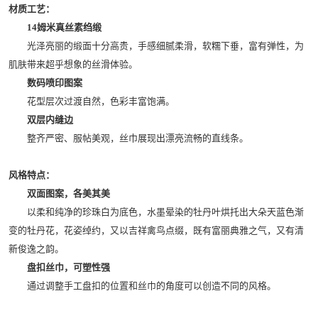
材质工艺：
14姆米真丝素绉缎
光泽亮丽的缎面十分高贵，手感细腻柔滑，软糯下垂，富有弹性，为
肌肤带来超乎想象的丝滑体验。
数码喷印图案
花型层次过渡自然，色彩丰富饱满。
双层内缝边
整齐严密、服帖美观，丝巾展现出漂亮流畅的直线条。
风格特点：
双面图案，各美其美
以柔和纯净的珍珠白为底色，水墨晕染的牡丹叶烘托出大朵天蓝色渐
变的牡丹花，花姿绰约，又以吉祥禽鸟点缀，既有富丽典雅之气，又有清
新俊逸之韵。
盘扣丝巾，可塑性强
通过调整手工盘扣的位置和丝巾的角度可以创造不同的风格。