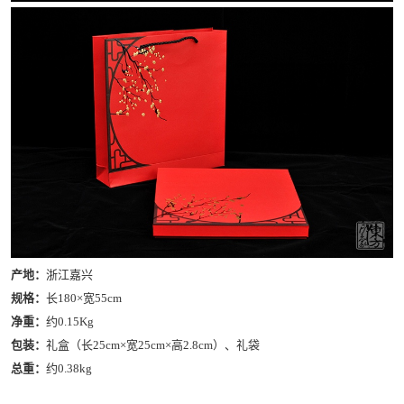
产地：
浙江嘉兴
规格：
长180×宽55cm
净重：
约0.15Kg
包装：
礼盒（长25cm×宽25cm×高2.8cm）、礼袋
总重：
约0.38kg