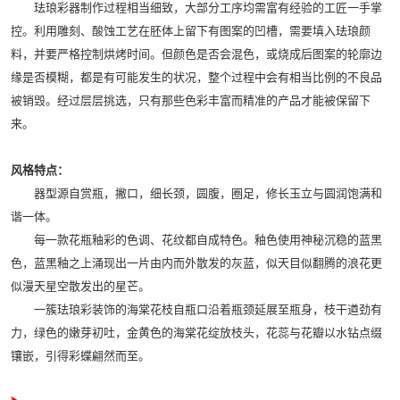
珐琅彩器制作过程相当细致，大部分工序均需富有经验的工匠一手掌
控。利用雕刻、酸蚀工艺在胚体上留下有图案的凹槽，需要填入珐琅颜
料，并要严格控制烘烤时间。但颜色是否会混色，或烧成后图案的轮廓边
缘是否模糊，都是有可能发生的状况，整个过程中会有相当比例的不良品
被销毁。经过层层挑选，只有那些色彩丰富而精准的产品才能被保留下
来。
风格特点：
器型源自赏瓶，撇口，细长颈，圆腹，圈足，修长玉立与圆润饱满和
谐一体。
每一款花瓶釉彩的色调、花纹都自成特色。釉色使用神秘沉稳的蓝黑
色，蓝黑釉之上涌现出一片由内而外散发的灰蓝，似天目似翻腾的浪花更
似漫天星空散发出的星芒。
一簇珐琅彩装饰的海棠花枝自瓶口沿着瓶颈延展至瓶身，枝干遒劲有
力，绿色的嫩芽初吐，金黄色的海棠花绽放枝头，花蕊与花瓣以水钻点缀
镶嵌，引得彩蝶翩然而至。