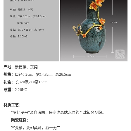
产地：
景德镇、东莞
规格：
口径6.2cm、宽14.3cm、高26.5cm
礼盒：
长32×宽21×高15cm
总重：
2.26KG
材质工艺：
“罗比罗丹”源自法国，是专注高端水晶的全球知名品牌。
陶瓷瓶身：
窑变釉，变幻莫测，独一无二