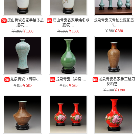
唐山骨瓷名家手绘冬瓜
唐山骨瓷名家手绘冬瓜
龙泉青瓷天青釉赏瓶花器
组
瓶/花…
瓶/花…
￥580
￥380
￥1800
￥1380
￥1800
￥1380
龙泉青瓷（哥窑•…
龙泉青瓷（弟窑•…
龙泉青瓷名家手工跳刀
灰釉艺…
￥820
￥580
￥820
￥580
￥2200
￥1390