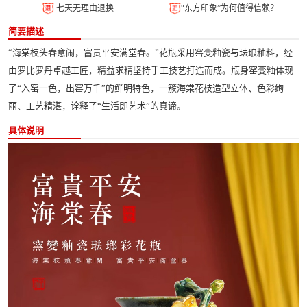
七天无理由退换
“东方印象”为何值得信赖？
简要描述
“海棠枝头春意闹，富贵平安满堂春。”花瓶采用窑变釉瓷与珐琅釉料，经
由罗比罗丹卓越工匠，精益求精坚持手工技艺打造而成。瓶身窑变釉体现
了“入窑一色，出窑万千”的鲜明特色，一簇海棠花枝造型立体、色彩绚
丽、工艺精湛，诠释了“生活即艺术”的真谛。
具体说明