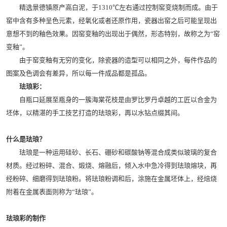
精选景德镇原产高白泥，于1310℃左右通过控制窑变烧制而成。由于
窑中含有多种呈色元素，经氧化或者还原作用，瓷器出窑之后可能呈现出
意想不到的釉色效果。因窑变釉的出现出于偶然，形态特别，故称之为“窑
变釉”。
由于窑变釉有无穷的变化，除瓷器的造型可以相同之外，每件作品的
图案及色调会有差异，所以每一件成品都是孤品。
珐琅彩：
自瓶口延展至瓶身的一簇海棠花枝是由罗比罗丹卓越的工匠以合金为
坯体，以精湛的手工技艺打造的珐琅彩，再以水钻点缀其间。
什么是珐琅？
珐琅是一种运用硅砂、长石、硼砂和碳酸钠等混合成类似玻璃的复合
材质。经过粉碎、混合、煅烧、熔融后，倾入水中急冷得到珐琅熔块，再
经粉碎、细磨得到珐琅粉。将珐琅粉调和后，涂施在金属坯体上，经焙烧
附着在金属表面则称为“珐琅”。
珐琅彩的制作