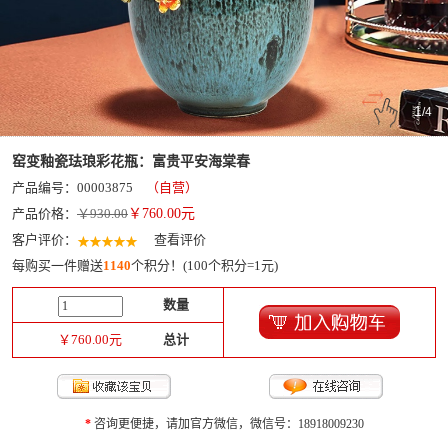
1
/
4
窑变釉瓷珐琅彩花瓶：富贵平安海棠春
产品编号：00003875
（自营）
产品价格：
￥930.00
￥
760.00
元
客户评价：
查看评价
每购买一件赠送
1140
个积分！(100个积分=1元)
数量
￥
760.00
元
总计
*
咨询更便捷，请加官方微信，微信号：18918009230