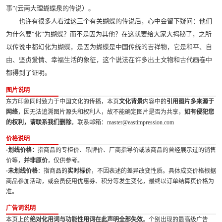
事”(云南大理蝴蝶泉的传说）。
也许有很多人看过这三个有关蝴蝶的传说后，心中会留下疑问：他们
为什么要“化”为蝴蝶？而不是因为其他？在这就要给大家大揭秘了，之所
以传说中都幻化为蝴蝶，是因为蝴蝶是中国传统的吉祥物，它是和平、自
由、坚贞爱情、幸福生活的象征，这个说法在许多出土文物和古代画卷中
都得到了证明。
图片说明
东方印象同时致力于中国文化的传播，本页
文化背景
内容中的
引用图片多来源于
网络
，因无法追溯图片源头和权利人，故不能确定图片是否为共享，
如有侵犯您
的权利，请联系我们删除
，联系邮箱：master@eastimpression.com
价格说明
·划线价格：
指商品的专柜价、吊牌价、厂商指导价或该商品的曾经展示过的销售
价等，
并非原价
，仅供参考。
·未划线价格
：指商品的
实时标价
，不因表述的差异改变性质。具体成交价格根据
商品参加活动，或会员使用优惠券、积分等发生变化，最终以订单结算页价格为
准。
广告词说明
本页上的
绝对化用词与功能性用词在此声明全部失效
。个别出现的最高级广告