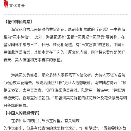
【花中神仙海棠】
海棠花自古以来是雅俗共赏的花，唐朝宰相贾耽的《花谱》一书称海
棠为“花中神仙”， 此外，海棠花还有“国艳”“花贵妃”“花尊贵”等美称，在
皇家园林中常与玉兰、牡丹、桂花相配植，有“玉棠富贵”的意境。中国人
民如此喜爱海棠，其根本是在于它的丰厚文化内涵，同时将它看作是美好
春天、美人佳丽和万事吉祥的象征。
海棠花久负盛名，是众多诗人墨客笔下的佼佼者。大诗人苏轼的名句
“只恐夜深花睡去，故烧高烛照红妆”更让人遐想联篇。南宋陆游诗云：“虽
艳无俗姿，太皇真富贵。”形容海棠艳美高雅。陆游另一首诗中：“猩红鹦
绿极天巧，叠萼重跗眩朝日。”形容海棠花鲜艳的红花绿叶及花朵繁茂与朝
日争辉的形象。
【中国人的蝴蝶情节】
在浩如烟海的民间故事宝库里，有关蝴蝶
的传说很多，但最有代表性的就要数“梁祝”、“庄周梦蝶”、“霞郎雯姑的故