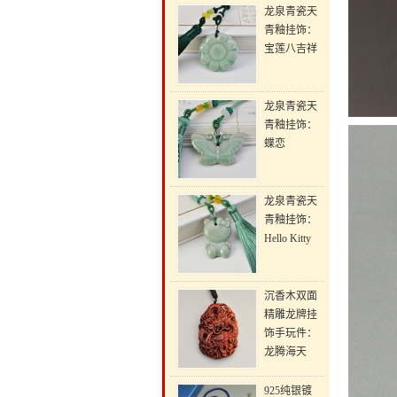
龙泉青瓷天
青釉挂饰：
宝莲八吉祥
龙泉青瓷天
青釉挂饰：
蝶恋
龙泉青瓷天
青釉挂饰：
Hello Kitty
沉香木双面
精雕龙牌挂
饰手玩件：
龙腾海天
925纯银镀