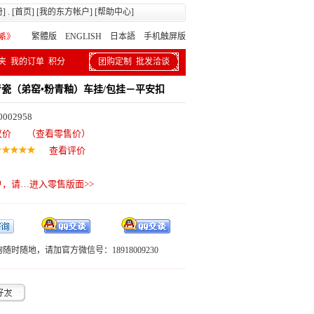
册
] . [
首页
] [
我的东方帐户
] [
帮助中心
]
繁體版
ENGLISH 日本語
手机触屏版
夹
我的订单
积分
团购定制
批发洽谈
青瓷（弟窑•粉青釉）车挂/包挂－平安扣
002958
议价
（查看零售价）
查看评价
户，请…
进入零售版面>>
随时随地，请加官方微信号：18918009230