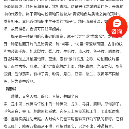
还原焰烧成，釉色莹润青翠，犹如青梅。这是宋代龙泉的最佳色，是青釉
中的代表作。梅子青釉与粉青釉同被誉为“青瓷釉色与质地之美的顶峰”。
质莹如玉。其色近似梅树中生长着的“梅子”。釉色浓翠莹润，如青梅色
泽，故而得名。色调可同翡翠媲美。
梅子青一种是白胎和朱砂胎青瓷，属于“弟窑”或“龙泉窑”。龙泉青瓷
另一种是釉面开片的黑胎青瓷，称“哥窑”，“哥窑”青瓷以瑰丽、古仆的纹
片为装饰手段，如冰裂纹、蟹爪纹、牛毛纹、流水纹、鱼子纹、膳血纹、
百圾碎等加之其釉层饱满、莹洁，素有“紫口铁足”之称，与釉面纹片相
映，而显古朴、典雅。“弟窑”青瓷釉层丰润，釉色青碧，光泽柔和，晶莹
滋润，胜似翡翠。有梅子青、粉青、月白、豆青、淡兰、灰黄等不同釉
色，皆为瓷中珍品。
【貔貅】
貔貅，又名天禄、辟邪、百解，共四个名
字，是中国古代神话传说中的一种神兽，龙头、马身、麟脚，形似狮子，
毛色灰白，会飞。貔貅凶猛威武，它在天上负责巡视工作，阻止妖魔鬼
怪、瘟疫疾病扰乱天庭。古时候人们也常用貔貅来作为军队的称呼。它有
嘴无肛门，能吞万物而从不泄，可招财聚宝，只进不出，神通特异。