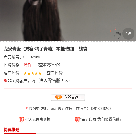
1
/
5
龙泉青瓷（弟窑•梅子青釉）车挂/包挂－钱袋
产品编号：00002960
团购价格：
议价
（查看零售价）
客户评价：
查看评价
※
非团购客户，请…
进入零售版面>>
*
咨询更便捷，请加官方微信，微信号：18918009230
七天无理由退换
“东方印象”为何值得信赖？
简要描述