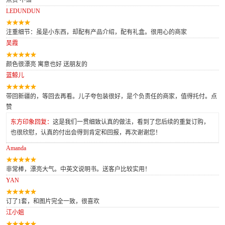
点赞 不错
LEDUNDUN
注重细节：虽是小东西，却配有产品介绍，配有礼盒。很用心的商家
吴霞
颜色很漂亮 寓意也好 送朋友的
蓝鲸儿
带回新疆的，等回去再看。儿子夸包装很好，是个负责任的商家，值得托付。点
赞
东方印象回复：
这是我们一贯细致认真的做法，看到了您后续的重复订购，
也很欣慰，认真的付出会得到肯定和回报，再次谢谢您！
Amanda
非常棒，漂亮大气。中英文说明书。送客户比较实用！
YAN
订了1套，和图片完全一致，很喜欢
江小姐