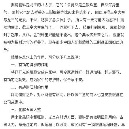
据说貔貅是龙王的八太子，它的主食竟然是金银珠宝，自然浑身宝
气， 跟其它也是吉祥兽的三脚蟾蜍等比起来称头多了， 因此深得玉皇大帝
与龙王的宠爱，不过，吃多了总会拉肚子， 所以有一天可能因为忍不住而
随地便溺，惹玉皇大帝生气了，一巴掌打下去， 结果打到屁股， 屁眼就被
封了起来，从此，金银珠宝只能进不能出。这个典故传开来之后， 貔貅就
被视为招财进宝的祥兽了。现在很多中国人配戴貔貅的玉制品正因如此典
故。
貔貅在风水上的作用，可分以下几点说明：
一、有镇宅辟邪的作用
将已开光的貔貅安放在家中，可令家运转好，好运加强，赶走邪气，
有镇宅之功效，成为家中的守护神，保合家平安。
二、有趋财旺财的作用
除助偏财之外，对正财也有帮助，所以做生意的商人也宜安放貔貅在
公司或家中。
三、化解五黄大煞
用来化煞镇宅和旺财，尤其在财运方面，貔貅是有较明显作用的。古
贤认为，命是注定的，但运程可以改变，故民间有“一摸貔貅运程旺盛，再