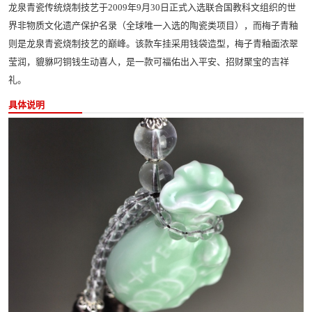
龙泉青瓷传统烧制技艺于2009年9月30日正式入选联合国教科文组织的世
界非物质文化遗产保护名录（全球唯一入选的陶瓷类项目），而梅子青釉
则是龙泉青瓷烧制技艺的巅峰。该款车挂采用钱袋造型，梅子青釉面浓翠
莹润，貔貅叼铜钱生动喜人，是一款可福佑出入平安、招财聚宝的吉祥
礼。
具体说明