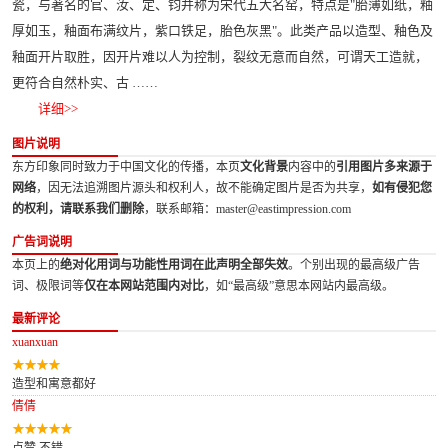
瓷，与著名的官、汝、定、钧并称为宋代五大名窑，特点是"胎薄如纸，釉
厚如玉，釉面布满纹片，紫口铁足，胎色灰黑"。此类产品以造型、釉色及
釉面开片取胜，因开片难以人为控制，裂纹无意而自然，可谓天工造就，
更符合自然朴实、古 ……
详细>>
图片说明
东方印象同时致力于中国文化的传播，本页
文化背景
内容中的
引用图片多来源于
网络
，因无法追溯图片源头和权利人，故不能确定图片是否为共享，
如有侵犯您
的权利，请联系我们删除
，联系邮箱：master@eastimpression.com
广告词说明
本页上的
绝对化用词与功能性用词在此声明全部失效
。个别出现的最高级广告
词、极限词等
仅在本网站范围内对比
，如“最高级”意思本网站内最高级。
最新评论
xuanxuan
造型和寓意都好
倩倩