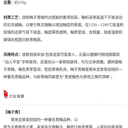
总重：
约150g
材质工艺：
烧制梅子青釉时对瓷胎的要求较高，釉料采用高温下不易流动
的石灰碱釉，以便于数次施釉以增加釉层的厚度。在1250—1280℃高温和
较强的还原气氛下烧造，釉层厚而透明，釉质莹润，含铁量、烧成温度和
玻璃化程度比粉青釉高。
风格特点：
该款钱袋车挂/包挂造型可爱喜人，正面以貔貅叼铜钱图案和
“出入平安”字样装饰，反面也以一串铜钱装饰，均为立体瓷雕。通体施梅
子青釉，釉色青翠莹润，犹如青梅色泽。梅子青釉是南宋龙泉窑创烧的一
种著名青釉品种，与粉青釉同被誉为“青瓷釉色与质地之美的顶峰”。
【梅子青】
南宋龙泉窑创烧的一种著名青釉品种，以
铁为主要着色元素，采用多次施釉法，釉层比粉青更厚，入窑后经高温强