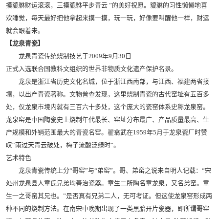
摸貔貅财运滚滚，三摸貔貅平步青云 ”的美好祝愿。貔貅的习性懒懒地喜
欢睡觉，每天最好把他拿起来摸一摸，玩一玩，好像要叫醒他一样，财运
就会跟着来。
【龙泉青瓷】
龙泉青瓷传统烧制技艺于2009年9月30日
正式入选联合国教科文组织的世界非物质文化遗产保护名录。
龙泉是浙江省历史文化名城，位于浙江西南部，与江西、福建两省接
壤，以出产青瓷著称。文物普查发现，这里烧制青瓷的古代窑址有五百多
处，仅龙泉市境内就有三百六十多处，这个庞大的瓷窑体系史称龙泉窑。
龙泉窑是中国陶瓷史上烧制年代最长、窑址分布最广、产品质量最高、生
产规模和外销范围最大的青瓷名窑。翟翕武在1959年5月于龙泉瓷厂时赞
叹“雨过天青云破处，梅子流酸泛绿时”。
艺术特色
龙泉青瓷传统上分“哥窑”与“弟窑”。哥、弟窑之说来自明人记载：“宋
处州龙泉县人章氏兄弟均善治瓷器。章生二所陶名章龙泉，又名弟窑。章
生一之哥窑其兄也。”是否真有兄弟二人，无可考证。但这使龙泉窑形成两
种不同的烧制方法。在南宋中晚期出现了一类黑胎开片瓷器，即所谓哥窑