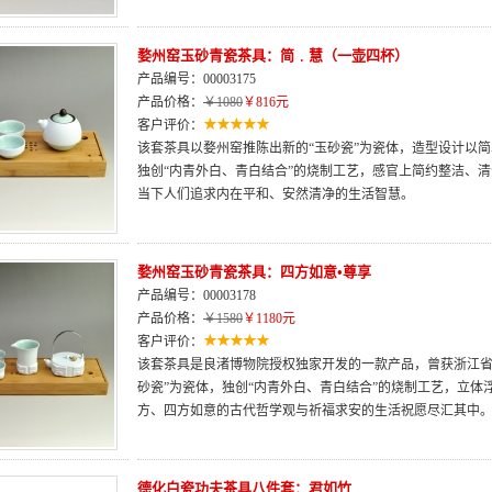
婺州窑玉砂青瓷茶具：简﹒慧（一壶四杯）
产品编号：00003175
产品价格：
￥1080
￥816元
客户评价：
该套茶具以婺州窑推陈出新的“玉砂瓷”为瓷体，造型设计以
独创“内青外白、青白结合”的烧制工艺，感官上简约整洁、
当下人们追求内在平和、安然清净的生活智慧。
婺州窑玉砂青瓷茶具：四方如意•尊享
产品编号：00003178
产品价格：
￥1580
￥1180元
客户评价：
该套茶具是良渚博物院授权独家开发的一款产品，曾获浙江省
砂瓷”为瓷体，独创“内青外白、青白结合”的烧制工艺，立体
方、四方如意的古代哲学观与祈福求安的生活祝愿尽汇其中
德化白瓷功夫茶具八件套：君如竹