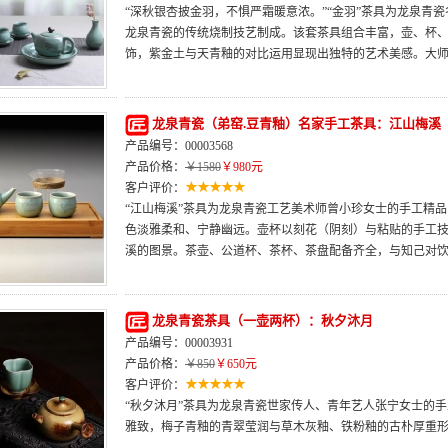
“深秋银杏披金羽，不惧严霜暖意浓。”“金羽”茶具为龙泉青
龙泉青瓷的传统烧制技艺制成。该套茶具组合丰富，壶、杯
饰，紫金土与天青釉的对比运用显现出独特的艺术美感。大
龙泉青瓷（弟窑.豆青釉）名家手工茶具：江山梅溪
产品编号：00003568
产品价格：
￥1580
￥980元
客户评价：
“江山梅溪”茶具为龙泉青瓷工艺美术师曾小珍女士的手工精
色淡雅柔和、宁静幽远。壶杯以刻花（阴刻）与粘贴的手工
溪的图景。茶壶、公道杯、茶杯、茶盘配备齐全，与知己对饮
龙泉青瓷茶具（一壶两杯）：秋夕沐月
产品编号：00003931
产品价格：
￥850
￥650元
客户评价：
“秋夕沐月”茶具为龙泉青瓷世家传人、青年艺人张宁女士的
雅致，梅子青釉的青翠莹润与草木灰釉、铁粉釉的古朴厚重