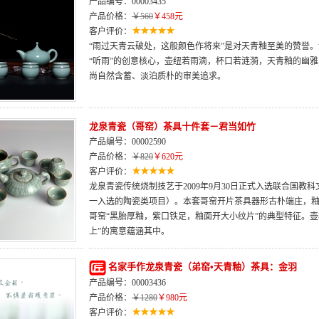
产品编号：00003435
产品价格：
￥560
￥458元
客户评价：
“雨过天青云破处，这般颜色作将来”是对天青釉至美的赞誉
“听雨”的创意核心，壶纽若雨滴，杯口若涟漪，天青釉的幽
尚自然含蓄、淡泊质朴的审美追求。
龙泉青瓷（哥窑）茶具十件套－君当如竹
产品编号：00002590
产品价格：
￥820
￥620元
客户评价：
龙泉青瓷传统烧制技艺于2009年9月30日正式入选联合国
一入选的陶瓷类项目）。本套哥窑开片茶具器形古朴端庄，
哥窑“黑胎厚釉，紫口铁足，釉面开大小纹片”的典型特征。
上”的寓意蕴涵其中。
名家手作龙泉青瓷（弟窑•天青釉）茶具：金羽
产品编号：00003436
产品价格：
￥1280
￥980元
客户评价：