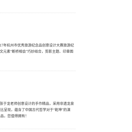
017年杭州市优秀旅游纪念品创意设计大赛旅游纪
文元素“断桥相会”巧妙结合，剪影主题、印章图
师张于龙老师创意设计的手作精品，采用非遗龙泉
比呈现，蕴含了中国古代哲学对于“乾坤”的演
精品，您值得拥有！