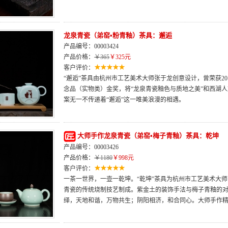
龙泉青瓷（弟窑•粉青釉）茶具：邂逅
产品编号：00003424
产品价格：
￥365
￥325元
客户评价：
“邂逅”茶具由杭州市工艺美术大师张于龙创意设计，曾荣获2
念品（实物类）金奖，将“龙泉青瓷釉色与质地之美”和西湖人
案无一不传递着“邂逅”这一唯美浪漫的相遇。
大师手作龙泉青瓷（弟窑•梅子青釉）茶具：乾坤
产品编号：00003426
产品价格：
￥1180
￥998元
客户评价：
一茶一世界，一壶一乾坤。“乾坤”茶具为杭州市工艺美术大
青瓷的传统烧制技艺制成。紫金土的装饰手法与梅子青釉的对
绎，天地和谐，万物共生；阴阳相济，和合同心。大师手作