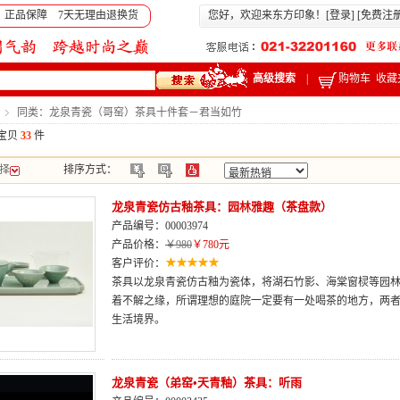
 正品保障 7天无理由退换货
您好，欢迎来东方印象！[
登录
] [
免费注
高级搜索
|
购物车
收藏
同类：龙泉青瓷（哥窑）茶具十件套－君当如竹
宝贝
33
件
择
排序方式：
龙泉青瓷仿古釉茶具：园林雅趣（茶盘款）
产品编号：00003974
产品价格：
￥980
￥780元
客户评价：
茶具以龙泉青瓷仿古釉为瓷体，将湖石竹影、海棠窗棂等园
着不解之缘，所谓理想的庭院一定要有一处喝茶的地方，两
生活境界。
龙泉青瓷（弟窑•天青釉）茶具：听雨