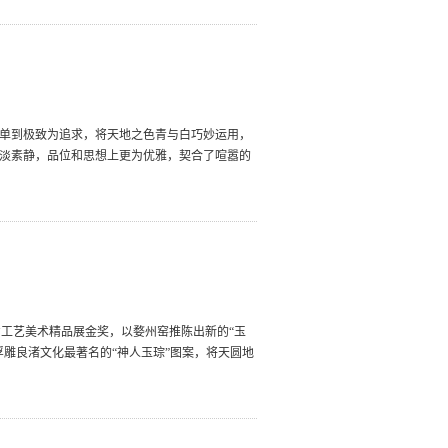
简单到极致为追求，将天地之色青与白巧妙运用，
清淡素静，品位和思想上更为优雅，契合了喧嚣的
工艺美术精品展金奖，以婺州窑推陈出新的“玉
浮雕良渚文化最著名的“神人玉琮”图案，将天圆地
。