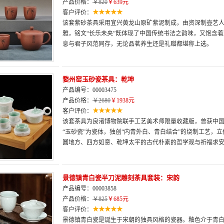
产品价格：
￥820
￥639元
客户评价：
该套紫砂茶具采用宜兴黄龙山原矿紫泥制成，由资深制壶艺
雅，铭文“长乐未央”既体现了中国传统书法之韵味，又饱含
息与君子风范同存，无论品茗养生还是礼赠都堪称上选。
婺州窑玉砂瓷茶具：乾坤
产品编号：00003475
产品价格：
￥2680
￥1938元
客户评价：
该套茶具为良渚博物院联手工艺美术师限量收藏版，曾获中
“玉砂瓷”为瓷体，独创“内青外白、青白结合”的烧制工艺，
圆地方、四方如意、乾坤太平的古代朴素的哲学观与祈福求
景德镇青白瓷半刀泥雕刻茶具套装：宋韵
产品编号：00003858
产品价格：
￥825
￥685元
客户评价：
景德镇青白瓷是诞生于宋朝的独具风格的瓷器。釉色介于青