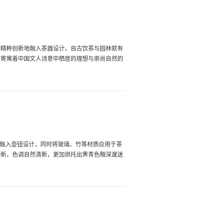
林精粹创新地融入茶器设计。自古饮茶与园林就有
者寄寓着中国文人诗意中栖居的理想与崇尚自然的
地融入壶钮设计，同时将玻璃、竹等材质应用于茶
一新，色调自然清新，更加烘托出霁青色釉深邃迷