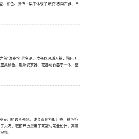
器型、釉色、装饰上集中体现了宋瓷“极简古雅、自
之首“汝瓷”的代名词。汝瓷以玛瑙入釉，釉色明
的至美釉色。融汝瓷茶器、花器与竹器于一体，整
皇室专用的珍贵瓷器。该套茶具为郎红瓷，釉色艳
隐于火海。取葫芦造型用于茶罐与茶盘设计，寓意
的祝福。