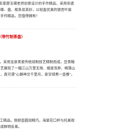
瓷名家廖玉珺老师创意设计的手作精品，采用非遗
、碟、盘、瓶各显其妙，以轻盈优美的银杏叶装
师手作精品，您值得拥有！
（带竹制茶盘）
品，采用龙泉青瓷传统烧制技艺精制而成，豆青釉
技艺展现了一幅江山万里无垠、烟波浩渺、梅落山
，真可谓“心静神交千里月，泉甘绿煮一壶春”。
手工精品。侧把壶圆润精巧，海棠花口杯与托美观
形成鲜明反差。