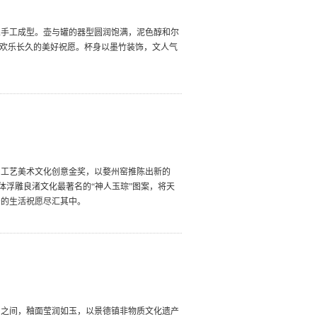
人手工成型。壶与罐的器型圆润饱满，泥色醇和尔
着欢乐长久的美好祝愿。杯身以墨竹装饰，文人气
国工艺美术文化创意金奖，以婺州窑推陈出新的
立体浮雕良渚文化最著名的“神人玉琮”图案，将天
安的生活祝愿尽汇其中。
白之间，釉面莹润如玉，以景德镇非物质文化遗产