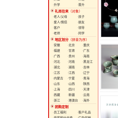
·升学
·晋升
礼尚往来
（对象）
·老人/父母
·孩子
·爱人/情侣
·朋友
·客户
·领导
·老师
·同学
地区划分
（拼音为序）
·安徽
·北京
·重庆
·福建
·甘肃
·广东
·广西
·贵州
·海南
·河北
·河南
·黑龙江
·湖北
·湖南
·吉林
·江苏
·江西
·辽宁
·内蒙古
·宁夏
·青海
·山东
·山西
·陕西
·上海
·四川
·天津
·西藏
·新疆
·云南
·浙江
·港澳台
·海外
团购定制
·员工福利
·客户礼品