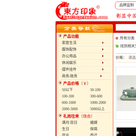
品牌监制
产品功能
所有分类
·家居生活
找到相关
·服饰配饰
·办公用品
价格：
请选
·休闲娱乐
·摆件挂件
·商务/政务
产品价格
（￥）
·50以下
·50-100
·100-300
·300-600
·600-1000
·1000-2000
·2000-5000
·5000以上
礼尚往来
（场合）
·满月/百日
·婚嫁
·生日
·探病
·开业
·乔迁