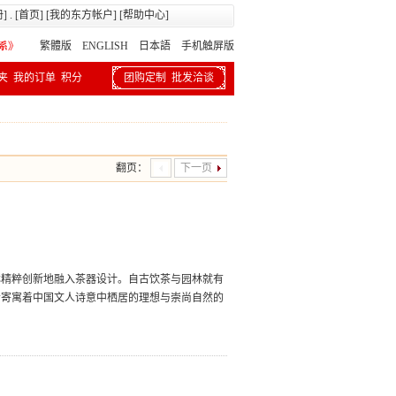
册
] . [
首页
] [
我的东方帐户
] [
帮助中心
]
繁體版
ENGLISH 日本語
手机触屏版
夹
我的订单
积分
团购定制
批发洽谈
翻页：
下一页
林精粹创新地融入茶器设计。自古饮茶与园林就有
者寄寓着中国文人诗意中栖居的理想与崇尚自然的