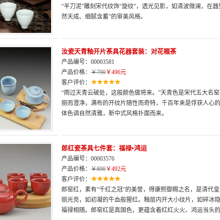
“半刀泥”雕刻宋代纹饰“旋纹”，透光见影，如清波微澜，在
然天成、细腻含蓄”的审美风格。
汝瓷天青釉开片茶具花器套装：对花啜茶
产品编号：00003581
产品价格：
￥790
￥496元
客户评价：
“雨过天青云破处，这般颜色做将来。”天青色是宋代五大名窑
丽而澄净，满布的开纹片随性而奇特，千百年来是俘获人心
体色调自然清雅，新中式风格扑面而来。
郎红瓷茶具七件套：福禄•鸿运
产品编号：00003576
产品价格：
￥890
￥492元
客户评价：
郎窑红，素有“千红之冠”的美誉，得康熙御赐之名，是清代
丽光亮，如初凝的牛血般猩红。釉层内开大小纹片，如碎冰
福禄相随。郎窑红是真国色，更蕴含着红红火火、鸿运当头