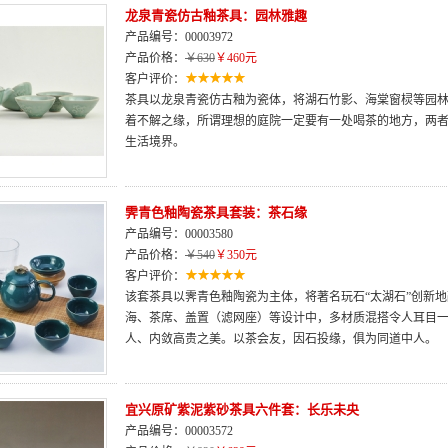
龙泉青瓷仿古釉茶具：园林雅趣
产品编号：00003972
产品价格：
￥630
￥460元
客户评价：
茶具以龙泉青瓷仿古釉为瓷体，将湖石竹影、海棠窗棂等园
着不解之缘，所谓理想的庭院一定要有一处喝茶的地方，两
生活境界。
霁青色釉陶瓷茶具套装：茶石缘
产品编号：00003580
产品价格：
￥540
￥350元
客户评价：
该套茶具以霁青色釉陶瓷为主体，将著名玩石“太湖石”创新
海、茶席、盖置（滤网座）等设计中，多材质混搭令人耳目
人、内敛高贵之美。以茶会友，因石投缘，俱为同道中人。
宜兴原矿紫泥紫砂茶具六件套：长乐未央
产品编号：00003572