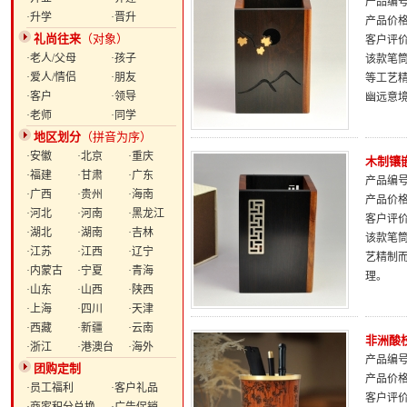
产品编号：
·升学
·晋升
产品价
礼尚往来
（对象）
客户评
·老人/父母
·孩子
该款笔筒
·爱人/情侣
·朋友
等工艺
·客户
·领导
幽远意
·老师
·同学
地区划分
（拼音为序）
·安徽
·北京
·重庆
木制镶
·福建
·甘肃
·广东
产品编号：
·广西
·贵州
·海南
产品价
·河北
·河南
·黑龙江
客户评
·湖北
·湖南
·吉林
该款笔筒
·江苏
·江西
·辽宁
艺精制
·内蒙古
·宁夏
·青海
理。
·山东
·山西
·陕西
·上海
·四川
·天津
·西藏
·新疆
·云南
非洲酸
·浙江
·港澳台
·海外
产品编号：
团购定制
产品价
·员工福利
·客户礼品
客户评