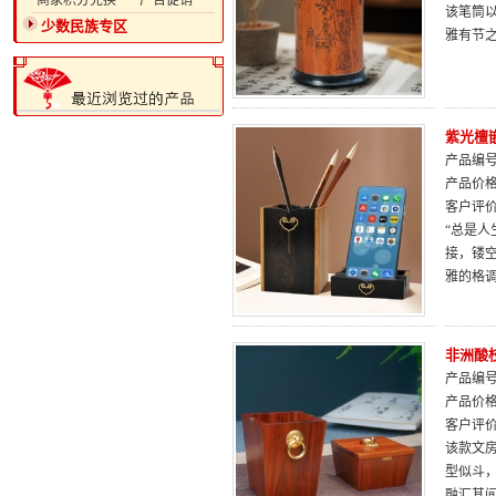
·商家积分兑换
·广告促销
该笔筒
少数民族专区
雅有节
紫光檀
产品编号：
产品价
客户评
“总是人
接，镂
雅的格
非洲酸
产品编号：
产品价
客户评
该款文
型似斗
融汇其