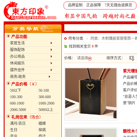
品牌监制 正品保障 7天无理由退换货
产品功能
所有分类
同类：木制镶嵌苗银笔筒－
·家居生活
找到相关宝贝
9
件
·服饰配饰
·办公用品
价格：
请选择
排序方式：
·休闲娱乐
·摆件挂件
紫光檀
·商务/政务
产品编号：
产品价格
（￥）
产品价
客户评
·50以下
·50-100
“总是人
·100-300
·300-600
意”铜
·600-1000
·1000-2000
·2000-5000
·5000以上
礼尚往来
（场合）
·满月/百日
·婚嫁
·生日
·探病
酸枝木
·开业
·乔迁