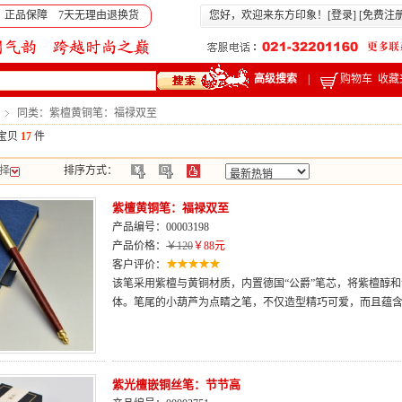
 正品保障 7天无理由退换货
您好，欢迎来东方印象！[
登录
] [
免费注
高级搜索
|
购物车
收藏
同类：紫檀黄铜笔：福禄双至
宝贝
17
件
择
排序方式：
紫檀黄铜笔：福禄双至
产品编号：00003198
产品价格：
￥120
￥88元
客户评价：
该笔采用紫檀与黄铜材质，内置德国“公爵”笔芯，将紫檀醇
体。笔尾的小葫芦为点睛之笔，不仅造型精巧可爱，而且蕴
紫光檀嵌铜丝笔：节节高