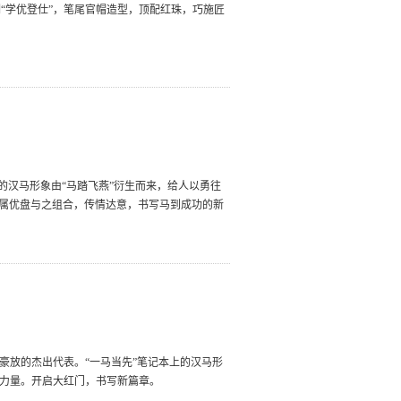
“学优登仕”，笔尾官帽造型，顶配红珠，巧施匠
上的汉马形象由“马踏飞燕”衍生而来，给人以勇往
金属优盘与之组合，传情达意，书写马到成功的新
豪放的杰出代表。“一马当先”笔记本上的汉马形
神力量。开启大红门，书写新篇章。