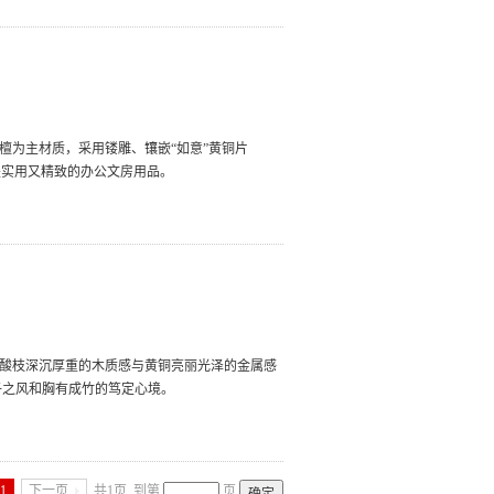
檀为主材质，采用镂雕、镶嵌“如意”黄铜片
是实用又精致的办公文房用品。
红酸枝深沉厚重的木质感与黄铜亮丽光泽的金属感
子之风和胸有成竹的笃定心境。
1
下一页
共1页
到第
页