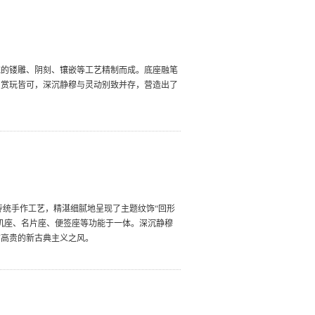
统的镂雕、阴刻、镶嵌等工艺精制而成。底座融笔
用赏玩皆可，深沉静穆与灵动别致并存，营造出了
传统手作工艺，精湛细腻地呈现了主题纹饰“回形
机座、名片座、便签座等功能于一体。深沉静穆
洁高贵的新古典主义之风。