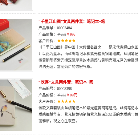
“千里江山图”文具两件套：笔记本+笔
产品编号：00003484
产品价格：
￥252
￥99元
客户评价：
《千里江山图》是中国十大传世名画之一，是宋代青绿山水
计以此为蓝本，由丝绸笔记本和紫光檀黄铜笔组成。丝绸笔
檀黄铜笔将紫光檀深沉厚重的木质感与黄铜亮丽光泽的金属
浩浩无涯，富丽灿烂的恢宏气象。
“欢喜”文具两件套：笔记本+笔
产品编号：00003398
产品价格：
￥252
￥99元
客户评价：
该款文具套装由丝绸笔记本和紫光檀黄铜笔组成。丝绸笔记
质感细腻华贵。紫光檀黄铜笔将紫光檀深沉厚重的木质感与
丽雅洁，视之心生欢喜。