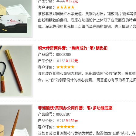
产品价格：
￥300
￥172元
客户评价：
该款套装以国标红木紫光檀、黄铜为材质，镶嵌铜片/铜丝等
曲线和精致的盘扣。底座在功能设计上体现了应需而变的特
体。深沉静穆的紫光檀上点缀色泽亮丽的黄铜，也正体现了
铜木传奇两件套：“胸有成竹”笔+钥匙扣
产品编号：00003200
产品价格：
￥163
￥112元
客户评价：
该套装以紫檀和黄铜为材质，笔配置德国“公爵”笔芯，将紫
合。以“竹”为创意设计的核心要素， 寓意虚心有节的君子之
非洲酸枝/黄铜办公两件套：笔+多功能底座
产品编号：00003197
产品价格：
￥218
￥152元
客户评价：
该款套装以非洲酸枝与黄铜为材质，配置德国“公爵”笔芯，