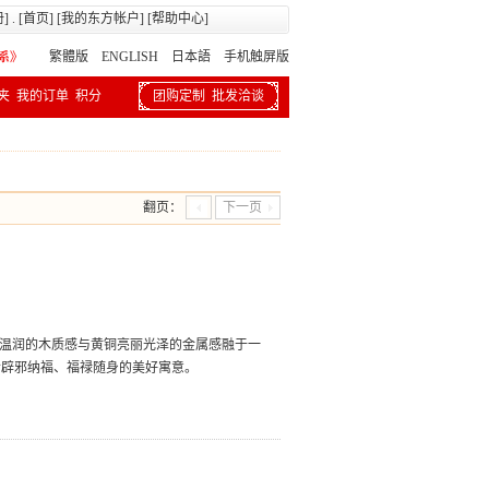
册
] . [
首页
] [
我的东方帐户
] [
帮助中心
]
繁體版
ENGLISH 日本語
手机触屏版
夹
我的订单
积分
团购定制
批发洽谈
翻页：
下一页
和温润的木质感与黄铜亮丽光泽的金属感融于一
含辟邪纳福、福禄随身的美好寓意。