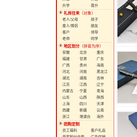
·升学
·晋升
礼尚往来
（对象）
·老人/父母
·孩子
·爱人/情侣
·朋友
·客户
·领导
·老师
·同学
地区划分
（拼音为序）
·安徽
·北京
·重庆
·福建
·甘肃
·广东
·广西
·贵州
·海南
·河北
·河南
·黑龙江
·湖北
·湖南
·吉林
·江苏
·江西
·辽宁
·内蒙古
·宁夏
·青海
·山东
·山西
·陕西
·上海
·四川
·天津
·西藏
·新疆
·云南
·浙江
·港澳台
·海外
团购定制
·员工福利
·客户礼品