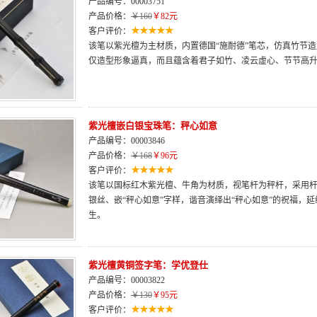
产品编号：00003751
产品价格：
￥160
￥82元
客户评价：
该笔以紫光檀为主材质，内置德国“施耐德”笔芯，仿真竹节
仅造型形象逼真，而且蕴含着君子如竹、凌云虚心、节节高
紫光檀嵌白银宝珠笔：秤心如意
产品编号：00003846
产品价格：
￥168
￥96元
客户评价：
该笔以国标红木紫光檀、牛角为材质，视笔杆为秤杆，采用杆
银丝、嵌“秤心如意”字样，谐音演绎出“秤心如意”的祝福，
生。
紫光檀黄铜签字笔：学优登仕
产品编号：00003822
产品价格：
￥130
￥95元
客户评价：