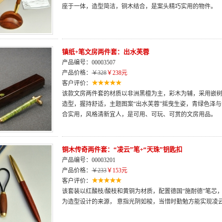
座于一体，造型简洁，铜木结合，是案头精巧实用的物件。
镇纸+笔文房两件套：出水芙蓉
产品编号：00003507
产品价格：
￥328
￥238元
客户评价：
该款文房两件套的材质以非洲黑檀为主，彩木为辅，采用嵌树
造型，握持舒适，主题图案“出水芙蓉”摇曳生姿，青绿色泽
合实用，风格清新宜人，是可用、可玩、可赏的文房用品。
铜木传奇两件套：“凌云”笔+“天珠”钥匙扣
产品编号：00003201
产品价格：
￥233
￥153元
客户评价：
该套装以红酸枝/酸枝和黄铜为材质，配置德国“施耐德”笔芯，
为造型设计的来源， 意指光阴如梭，当惜时勤勉方能实现凌