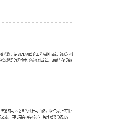
瘤彩影、嵌铜片/铜丝的工艺精制而成。镇纸八棱
与深沉黝黑的黑檀木形成强烈反差。镇纸与笔的组
传递铜与木之间的纯粹与自然。以“飞梭”“天珠”
云之志，同时蕴含福慧绵长、美好威德的祝愿。