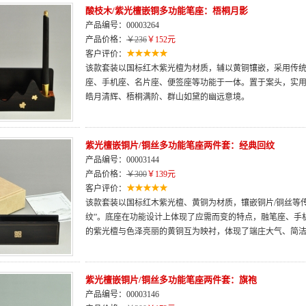
酸枝木/紫光檀嵌铜多功能笔座：梧桐月影
产品编号：00003264
产品价格：
￥236
￥152元
客户评价：
该款套装以国标红木紫光檀为材质，辅以黄铜镶嵌，采用传
座、手机座、名片座、便签座等功能于一体。置于案头，实
皓月清辉、梧桐满阶、群山如黛的幽远意境。
紫光檀嵌铜片/铜丝多功能笔座两件套：经典回纹
产品编号：00003144
产品价格：
￥300
￥139元
客户评价：
该款套装以国标红木紫光檀、黄铜为材质，镶嵌铜片/铜丝等
纹”。底座在功能设计上体现了应需而变的特点，融笔座、手
的紫光檀与色泽亮丽的黄铜互为映衬，体现了端庄大气、简
紫光檀嵌铜片/铜丝多功能笔座两件套：旗袍
产品编号：00003146