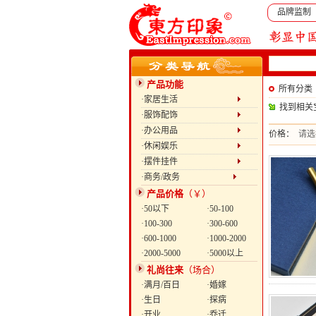
品牌监制
产品功能
所有分类
·家居生活
找到相关
·服饰配饰
·办公用品
价格：
请选
·休闲娱乐
·摆件挂件
·商务/政务
产品价格
（￥）
·50以下
·50-100
·100-300
·300-600
·600-1000
·1000-2000
·2000-5000
·5000以上
礼尚往来
（场合）
·满月/百日
·婚嫁
·生日
·探病
·开业
·乔迁