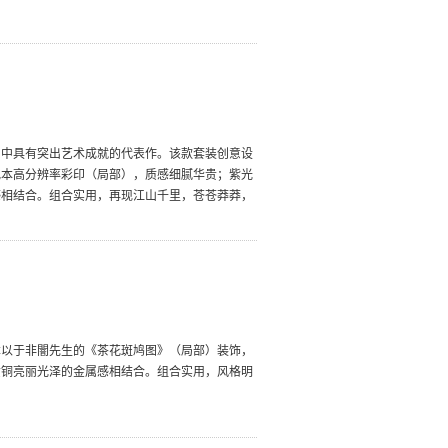
画中具有突出艺术成就的代表作。该款套装创意设
记本高分辨率彩印（局部），质感细腻华贵；紫光
感相结合。组合实用，再现江山千里，苍苍莽莽，
本以于非闇先生的《茶花斑鸠图》（局部）装饰，
黄铜亮丽光泽的金属感相结合。组合实用，风格明