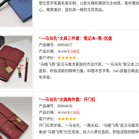
登仕签字笔袭毛笔形制，以紫光檀和黄铜为主材质，笔杆镌刻
心，寓意美好，是别具一格的文房用品。
“一马当先”文具三件套：笔记本+笔+优盘
产品编号：00004037
产品价格：
￥198
￥168元
客户评价：
“马踏飞燕”是汉马雄浑豪放的杰出代表。“一马当先”笔记本
直前、积极进取的精神力量。科檀木签字笔、64G容量古典
年序章。
“一马当先”文具两件套：开门红
产品编号：00004036
产品价格：
￥150
￥118元
客户评价：
开门红贺岁版，一马当先，一路长虹。“马踏飞燕”是汉马雄浑
象由“马踏飞燕”衍生而来，给人以勇往直前、积极进取的精