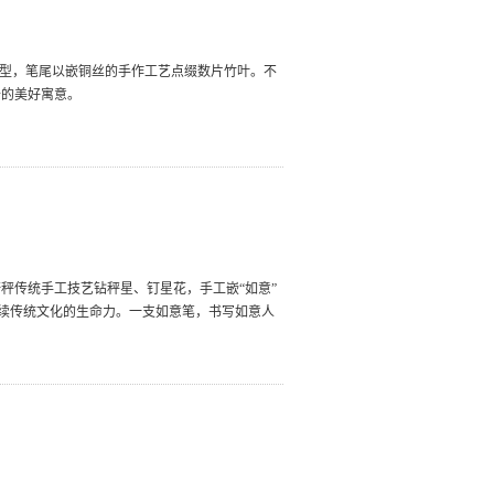
造型，笔尾以嵌铜丝的手作工艺点缀数片竹叶。不
升的美好寓意。
秤传统手工技艺钻秤星、钉星花，手工嵌“如意”
延续传统文化的生命力。一支如意笔，书写如意人