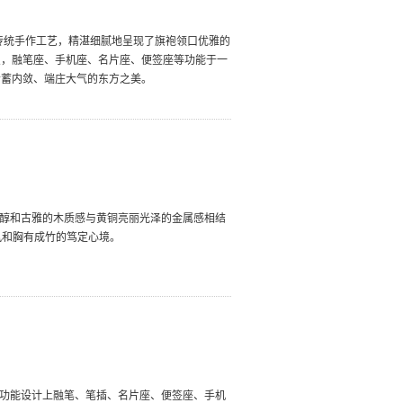
传统手作工艺，精湛细腻地呈现了旗袍领口优雅的
点，融笔座、手机座、名片座、便签座等功能于一
含蓄内敛、端庄大气的东方之美。
檀醇和古雅的木质感与黄铜亮丽光泽的金属感相结
风和胸有成竹的笃定心境。
在功能设计上融笔、笔插、名片座、便签座、手机