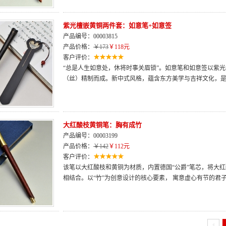
紫光檀嵌黄铜两件套：如意笔+如意签
产品编号：00003815
产品价格：
￥173
￥118元
客户评价：
“总是人生如意处，休将时事关眉锁”。如意笔和如意签以紫光
（丝）精制而成。新中式风格，蕴含东方美学与吉祥文化，
大红酸枝黄铜笔：胸有成竹
产品编号：00003199
产品价格：
￥142
￥112元
客户评价：
该笔以大红酸枝和黄铜为材质，内置德国“公爵”笔芯，将大
相结合。以“竹”为创意设计的核心要素， 寓意虚心有节的君