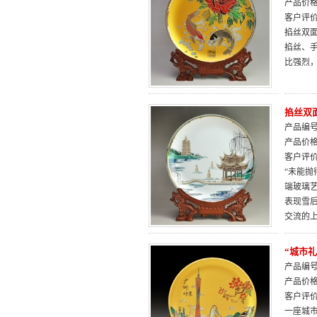
产品价
客户评
掐丝双
掐丝、
比强烈
掐丝双面
产品编号：
产品价
客户评
“未能抛
端玻璃
表现雪
交流的
“城市礼
产品编号：
产品价
客户评
一座城