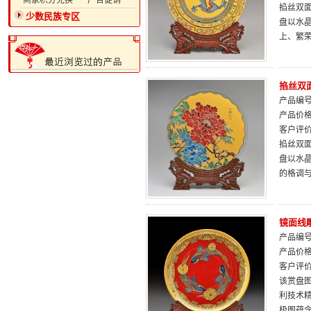
·商家积分兑换
·广告促销
掐丝双面
少数民族专区
盘以水
上、繁
掐丝双面
产品编号：
产品价
客户评
掐丝双面
盘以水
的格调
镜面线
产品编号：
产品价
客户评
该赏盘
利技术
极图蕴