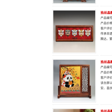
掐丝晶
产品编号：
产品价
客户评
传承非遗
腾达、
掐丝晶
产品编号：
产品价
客户评
该台屏以
安、喜
掐丝晶