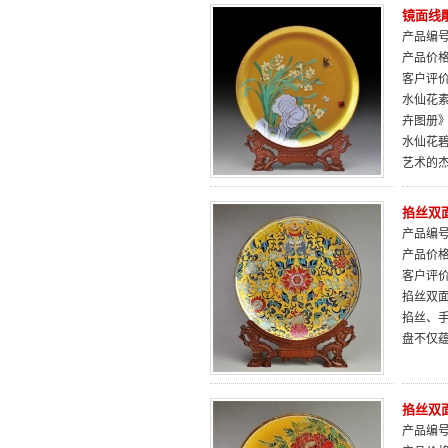
镜面线
产品编号：
产品价
客户评
水仙花素
卉图册
水仙花
艺术的
掐丝双面
产品编号：
产品价
客户评
掐丝双
掐丝、
盘不仅
掐丝双面
产品编号：