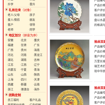
产品编号：
·升学
·晋升
产品价
礼尚往来
（对象）
客户评
·老人/父母
·孩子
掐丝双面
·爱人/情侣
·朋友
盘以水
·客户
·领导
的格调
·老师
·同学
地区划分
（拼音为序）
·安徽
·北京
·重庆
掐丝双面
·福建
·甘肃
·广东
产品编号：
·广西
·贵州
·海南
产品价
·河北
·河南
·黑龙江
客户评
·湖北
·湖南
·吉林
万里长
·江苏
·江西
·辽宁
璃艺术
·内蒙古
·宁夏
·青海
现中华
·山东
·山西
·陕西
·上海
·四川
·天津
·西藏
·新疆
·云南
掐丝双面
·浙江
·港澳台
·海外
产品编号：
团购定制
产品价
·员工福利
·客户礼品
客户评