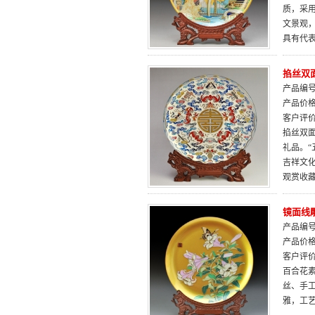
质，采
文景观
具有代表
掐丝双面
产品编号：
产品价
客户评
掐丝双
礼品。
吉祥文
观赏收
镜面线
产品编号：
产品价
客户评
百合花素
丝、手
雅，工