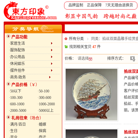
品牌监制 正品保障 7天无理由退换货
产品功能
所有分类
同类：掐丝双面晶雕手绘赏盘：
·家居生活
找到相关宝贝
47
件
·服饰配饰
·办公用品
价格：
请选择
排序方式：
·休闲娱乐
·摆件挂件
掐丝双面
·商务/政务
产品编号：
产品价格
（￥）
产品价
客户评
·50以下
·50-100
掐丝双
·100-300
·300-600
掐丝、
·600-1000
·1000-2000
丽。该
·2000-5000
·5000以上
礼尚往来
（场合）
·满月/百日
·婚嫁
·生日
·探病
掐丝双面
·开业
·乔迁