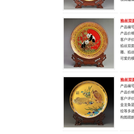
掐丝双面
产品编号：
产品价
客户评
掐丝双
雕、掐
可爱的模
掐丝双
产品编号：
产品价
客户评
金龙鱼是
绘等多
构图疏