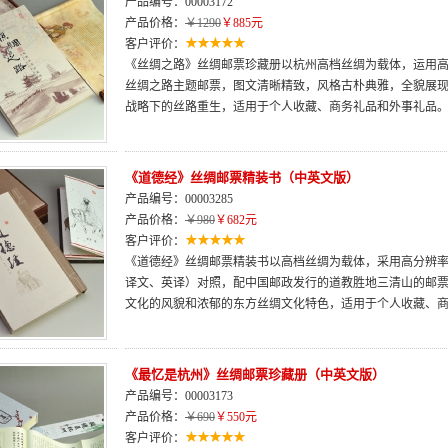
产品编号：00003172
产品价格：
￥1290
￥885元
客户评价：
《丝绸之路》丝绸邮票珍藏册以杭州高档丝绸为载体，运用
丝绸之路主题邮票，图文清晰精致，风格古朴典雅，全貌展现
战略下的丝路重生，适用于个人收藏、商务礼品和外事礼品
《道德经》丝绸邮票精装书（中英文版）
产品编号：00003285
产品价格：
￥980
￥682元
客户评价：
《道德经》丝绸邮票精装书以高档丝绸为载体，采用高分辨
译文、英译）对照，配中国邮政发行的道教胜地三清山的邮
文化的风貌和浓郁的东方丝绸文化特色，适用于个人收藏、
《最忆是杭州》丝绸邮票珍藏册（中英文版）
产品编号：00003173
产品价格：
￥690
￥550元
客户评价：