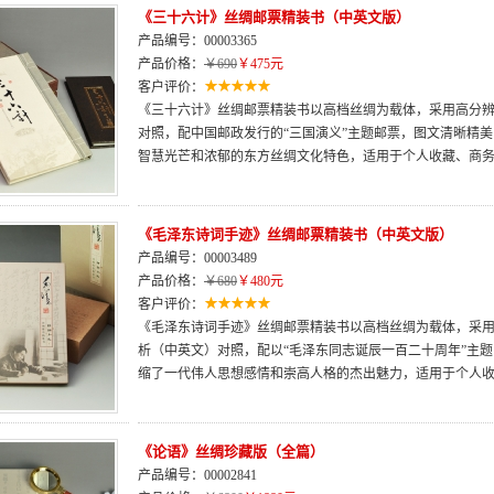
《三十六计》丝绸邮票精装书（中英文版）
产品编号：00003365
产品价格：
￥690
￥475元
客户评价：
《三十六计》丝绸邮票精装书以高档丝绸为载体，采用高分
对照，配中国邮政发行的“三国演义”主题邮票，图文清晰精
智慧光芒和浓郁的东方丝绸文化特色，适用于个人收藏、商
《毛泽东诗词手迹》丝绸邮票精装书（中英文版）
产品编号：00003489
产品价格：
￥680
￥480元
客户评价：
《毛泽东诗词手迹》丝绸邮票精装书以高档丝绸为载体，采
析（中英文）对照，配以“毛泽东同志诞辰一百二十周年”主
缩了一代伟人思想感情和崇高人格的杰出魅力，适用于个人
《论语》丝绸珍藏版（全篇）
产品编号：00002841