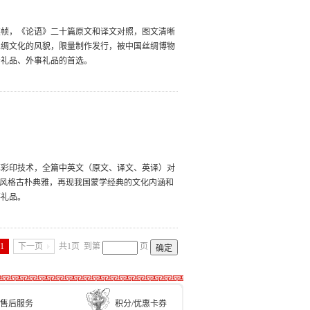
装帧，《论语》二十篇原文和译文对照，图文清晰
丝绸文化的风貌，限量制作发行，被中国丝绸博物
务礼品、外事礼品的首选。
率彩印技术，全篇中英文（原文、译文、英译）对
，风格古朴典雅，再现我国蒙学经典的文化内涵和
事礼品。
1
下一页
共1页
到第
页
售后服务
积分/优惠卡券