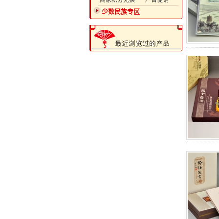
·商家积分兑换
·广告促销
少数民族专区