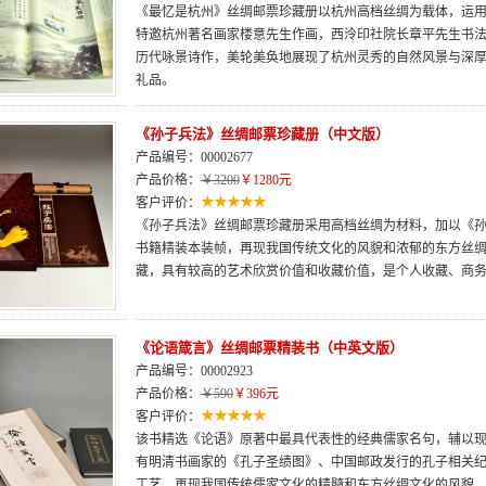
《最忆是杭州》丝绸邮票珍藏册以杭州高档丝绸为载体，运
特邀杭州著名画家楼意先生作画，西泠印社院长章平先生书
历代咏景诗作，美轮美奂地展现了杭州灵秀的自然风景与深
礼品。
《孙子兵法》丝绸邮票珍藏册（中文版）
产品编号：00002677
产品价格：
￥3200
￥1280元
客户评价：
《孙子兵法》丝绸邮票珍藏册采用高档丝绸为材料，加以《
书籍精装本装帧，再现我国传统文化的风貌和浓郁的东方丝
藏，具有较高的艺术欣赏价值和收藏价值，是个人收藏、商
《论语箴言》丝绸邮票精装书（中英文版）
产品编号：00002923
产品价格：
￥590
￥396元
客户评价：
该书精选《论语》原著中最具代表性的经典儒家名句，辅以
有明清书画家的《孔子圣绩图》、中国邮政发行的孔子相关
工艺，再现我国传统儒家文化的精髓和东方丝绸文化的风貌