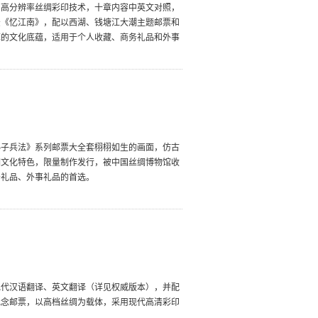
用高分辨率丝绸彩印技术，十章内容中英文对照，
法《忆江南》，配以西湖、钱塘江大潮主题邮票和
厚的文化底蕴，适用于个人收藏、商务礼品和外事
孙子兵法》系列邮票大全套栩栩如生的画面，仿古
绸文化特色，限量制作发行，被中国丝绸博物馆收
务礼品、外事礼品的首选。
现代汉语翻译、英文翻译（详见权威版本），并配
纪念邮票，以高档丝绸为载体，采用现代高清彩印
。