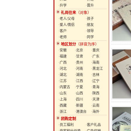
·升学
·晋升
礼尚往来
（对象）
·老人/父母
·孩子
·爱人/情侣
·朋友
·客户
·领导
·老师
·同学
地区划分
（拼音为序）
·安徽
·北京
·重庆
·福建
·甘肃
·广东
·广西
·贵州
·海南
·河北
·河南
·黑龙江
·湖北
·湖南
·吉林
·江苏
·江西
·辽宁
·内蒙古
·宁夏
·青海
·山东
·山西
·陕西
·上海
·四川
·天津
·西藏
·新疆
·云南
·浙江
·港澳台
·海外
团购定制
·员工福利
·客户礼品