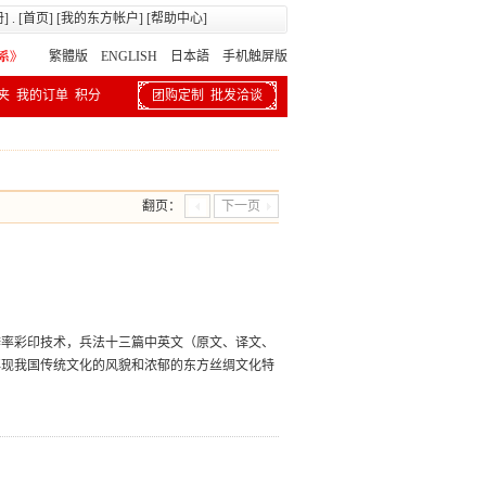
册
] . [
首页
] [
我的东方帐户
] [
帮助中心
]
繁體版
ENGLISH 日本語
手机触屏版
夹
我的订单
积分
团购定制
批发洽谈
翻页：
下一页
辨率彩印技术，兵法十三篇中英文（原文、译文、
再现我国传统文化的风貌和浓郁的东方丝绸文化特