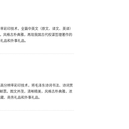
辨率彩印技术，全篇中英文（原文、译文、英译）
美，风格古朴典雅，再现我国古代权谋哲理著作的
务礼品和外事礼品。
用高分辨率彩印技术，将毛泽东诗词书法、诗词赏
题邮票。图文并茂，清晰精美，风格古朴典雅，浓
收藏、商务礼品和外事礼品。