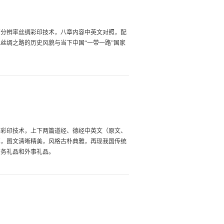
高分辨率丝绸彩印技术，八章内容中英文对照，配
丝绸之路的历史风貌与当下中国“一带一路”国家
。
率彩印技术，上下两篇道经、德经中英文（原文、
票，图文清晰精美，风格古朴典雅，再现我国传统
商务礼品和外事礼品。