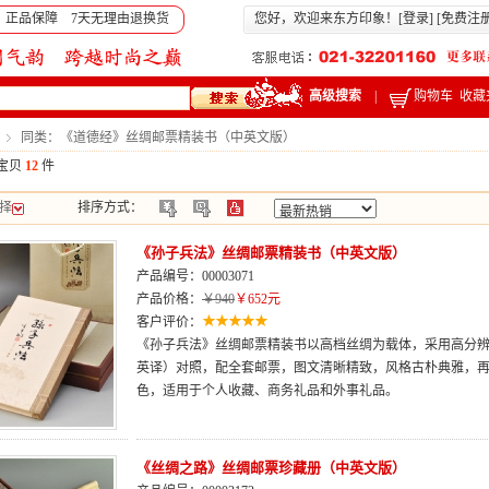
 正品保障 7天无理由退换货
您好，欢迎来东方印象！[
登录
] [
免费注
高级搜索
|
购物车
收藏
同类：《道德经》丝绸邮票精装书（中英文版）
宝贝
12
件
择
排序方式：
《孙子兵法》丝绸邮票精装书（中英文版）
产品编号：00003071
产品价格：
￥940
￥652元
客户评价：
《孙子兵法》丝绸邮票精装书以高档丝绸为载体，采用高分
英译）对照，配全套邮票，图文清晰精致，风格古朴典雅，
色，适用于个人收藏、商务礼品和外事礼品。
《丝绸之路》丝绸邮票珍藏册（中英文版）