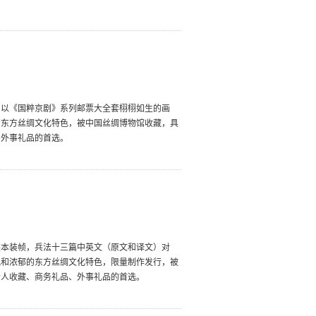
加以《国粹京剧》系列邮票大全套栩栩如生的画
的东方丝绸文化特色，被中国丝绸博物馆收藏，具
、外事礼品的首选。
装本装帧，兵法十三篇中英文（原文和译文）对
貌和浓郁的东方丝绸文化特色，限量制作发行，被
个人收藏、商务礼品、外事礼品的首选。