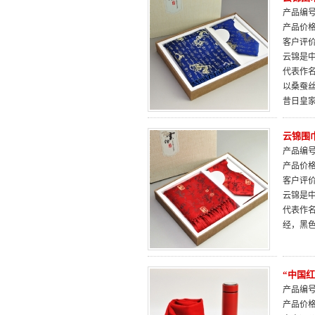
产品编号：
产品价
客户评
云锦是中
代表作
以桑蚕
昔日皇
云锦围
产品编号：
产品价
客户评
云锦是中
代表作
经，黑
“中国红
产品编号：
产品价