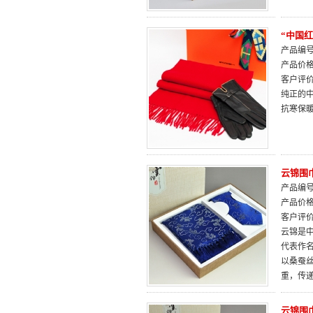
“中国红
产品编号：
产品价
客户评
纯正的中
抗寒保
云锦围
产品编号：
产品价
客户评
云锦是中
代表作
以桑蚕
重，传
云锦围