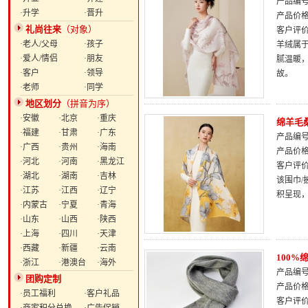
产品编号：
·升学
·晋升
产品价
礼尚往来
（对象）
客户评
·老人/父母
·孩子
羊绒属于
·爱人/情侣
·朋友
腻温暖
·客户
·领导
故。
·老师
·同学
地区划分
（拼音为序）
·安徽
·北京
·重庆
绵羊毛
·福建
·甘肃
·广东
产品编号：
·广西
·贵州
·海南
产品价
·河北
·河南
·黑龙江
客户评
·湖北
·湖南
·吉林
该围巾/
·江苏
·江西
·辽宁
积呈现
·内蒙古
·宁夏
·青海
·山东
·山西
·陕西
·上海
·四川
·天津
·西藏
·新疆
·云南
100
·浙江
·港澳台
·海外
产品编号：
团购定制
产品价
·员工福利
·客户礼品
客户评