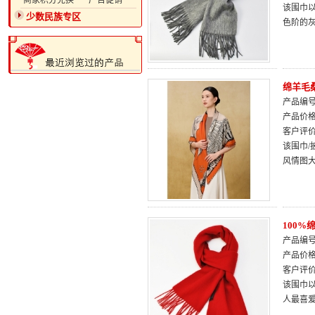
·商家积分兑换
·广告促销
该围巾
少数民族专区
色阶的
绵羊毛
产品编号：
产品价
客户评
该围巾/
风情图大
100
产品编号：
产品价
客户评
该围巾
人最喜