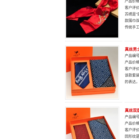
产品价
客户评
苏绣是“
款围巾
传统手
真丝男
产品编号：
产品价
客户评
该款套装
的表达
真丝双
产品编号：
产品价
客户评
回形纹