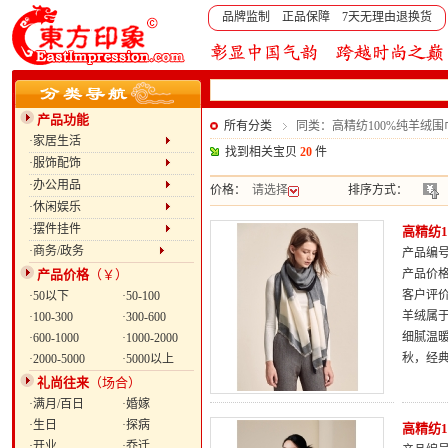
品牌监制 正品保障 7天无理由退换货
产品功能
所有分类
同类：高精纺100%纯羊绒
·家居生活
找到相关宝贝
20
件
·服饰配饰
·办公用品
价格：
请选择
排序方式：
·休闲娱乐
·摆件挂件
高精纺
·商务/政务
产品编号：
产品价格
（￥）
产品价
客户评
·50以下
·50-100
羊绒属于
·100-300
·300-600
细腻温
·600-1000
·1000-2000
秋，经
·2000-5000
·5000以上
礼尚往来
（场合）
·满月/百日
·婚嫁
·生日
·探病
高精纺
·开业
·乔迁