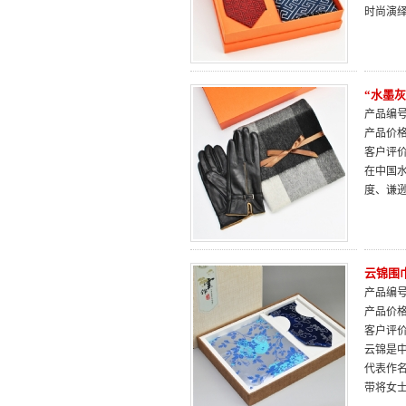
时尚演
“水墨灰
产品编号：
产品价
客户评
在中国
度、谦
云锦围
产品编号：
产品价
客户评
云锦是中
代表作
带将女