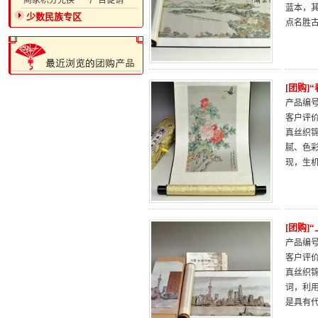
·商家积分兑换
·广告促销
蓝本，
少数民族专区
点名胜
[团购]
产品编号：
客户评
真丝织
腻、色
现，生
[团购]
产品编号：
客户评
真丝织
词，利
是具有代