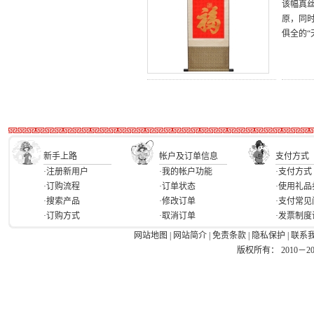
该幅真
原，同
俱全的“
新手上路
帐户及订单信息
支付方式
·注册新用户
·我的帐户功能
·支付方式
·订购流程
·订单状态
·使用礼品
·搜索产品
·修改订单
·支付常见
·订购方式
·取消订单
·发票制度
网站地图
|
网站简介
|
免责条款
|
隐私保护
|
联系
版权所有： 2010－2026 Ea