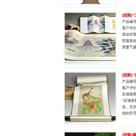
[团购]
产品编号：
客户评
真丝织
密度真
厚重气
[团购]
产品编号：
客户评
反弹琵
“反弹琵
身，天
恒的符
[团购