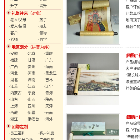
产品编号：
·升学
·晋升
客户评
礼尚往来
（对象）
此款真
·老人/父母
·孩子
地再现
·爱人/情侣
·朋友
机融合
·客户
·领导
·老师
·同学
地区划分
（拼音为序）
·安徽
·北京
·重庆
[团购]
·福建
·甘肃
·广东
产品编号：
·广西
·贵州
·海南
客户评
·河北
·河南
·黑龙江
“望长
·湖北
·湖南
·吉林
浓墨重
·江苏
·江西
·辽宁
壮美的
·内蒙古
·宁夏
·青海
·山东
·山西
·陕西
·上海
·四川
·天津
·西藏
·新疆
·云南
[团购]
·浙江
·港澳台
·海外
产品编号：
团购定制
客户评
·员工福利
·客户礼品
“未能