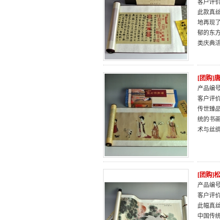
客户评
此款真
地再现
郁的东
类庆典
[团购
产品编号：
客户评
传世臻
统的书
术与丝
[团购
产品编号：
客户评
此幅真
中国传