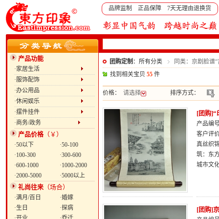
品牌监制 正品保障 7天无理由退换货
产品功能
团购定制
：所有分类
同类：京剧脸谱“
·家居生活
找到相关宝贝
55
件
·服饰配饰
·办公用品
价格：
请选择
排序方式：
·休闲娱乐
·摆件挂件
[团购]
·商务/政务
产品编号：
产品价格
（￥）
客户评
真丝织
·50以下
·50-100
筑：东
·100-300
·300-600
城市文
·600-1000
·1000-2000
·2000-5000
·5000以上
礼尚往来
（场合）
·满月/百日
·婚嫁
·生日
·探病
[团购
·开业
·乔迁