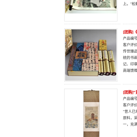
上。“
[团购
产品编号：
客户评
传世臻
统的书
记、印
高端馈
[团购]
产品编号：
客户评
“昔人
原料，
一，充