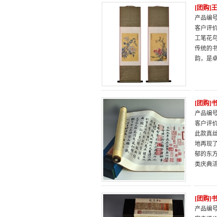
[团购
产品编号：
客户评
工笔花
传统的
韵，是
[团购
产品编号：
客户评
此款真
地再现
郁的东
类庆典
[团购
产品编号：