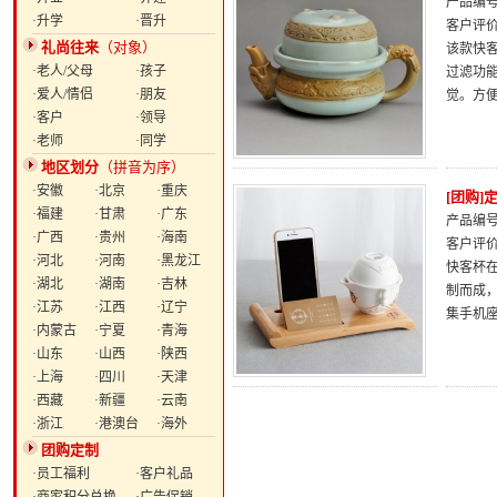
产品编号：
·升学
·晋升
客户评
礼尚往来
（对象）
该款快
·老人/父母
·孩子
过滤功
·爱人/情侣
·朋友
觉。方
·客户
·领导
·老师
·同学
地区划分
（拼音为序）
·安徽
·北京
·重庆
[团购
·福建
·甘肃
·广东
产品编号：
·广西
·贵州
·海南
客户评
·河北
·河南
·黑龙江
快客杯
·湖北
·湖南
·吉林
制而成，
·江苏
·江西
·辽宁
集手机
·内蒙古
·宁夏
·青海
·山东
·山西
·陕西
·上海
·四川
·天津
·西藏
·新疆
·云南
·浙江
·港澳台
·海外
团购定制
·员工福利
·客户礼品