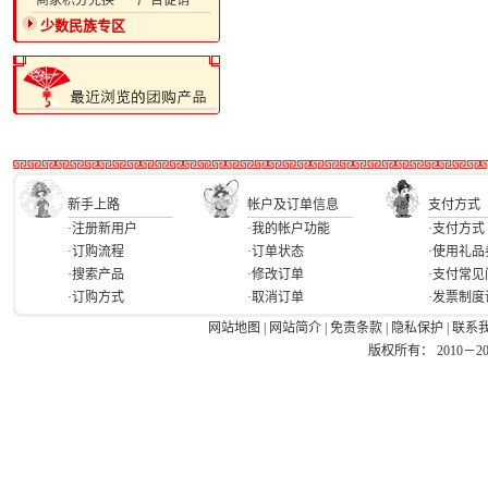
·商家积分兑换
·广告促销
少数民族专区
新手上路
帐户及订单信息
支付方式
·注册新用户
·我的帐户功能
·支付方式
·订购流程
·订单状态
·使用礼品
·搜索产品
·修改订单
·支付常见
·订购方式
·取消订单
·发票制度
网站地图
|
网站简介
|
免责条款
|
隐私保护
|
联系
版权所有： 2010－2026 Ea