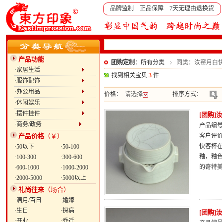
品牌监制 正品保障 7天无理由退换货
产品功能
团购定制
：所有分类
同类：汝窑月白
·家居生活
找到相关宝贝
3
件
·服饰配饰
·办公用品
价格：
请选择
排序方式：
·休闲娱乐
·摆件挂件
[团购]
·商务/政务
产品编号：
产品价格
（￥）
客户评
快客杯
·50以下
·50-100
釉，釉
·100-300
·300-600
的奇特
·600-1000
·1000-2000
·2000-5000
·5000以上
礼尚往来
（场合）
·满月/百日
·婚嫁
·生日
·探病
[团购
·开业
·乔迁