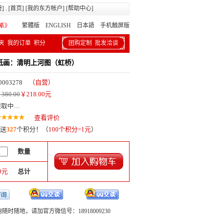
册
] . [
首页
] [
我的东方帐户
] [
帮助中心
]
繁體版
ENGLISH 日本語
手机触屏版
夹
我的订单
积分
团购定制
批发洽谈
纸画：清明上河图（虹桥）
0003278
（自营）
380.00
￥
218.00
元
读取中…
查看评价
送
327
个积分！（
100个积分=1元
）
数量
0
元
总计
随时随地，请加官方微信号：18918009230