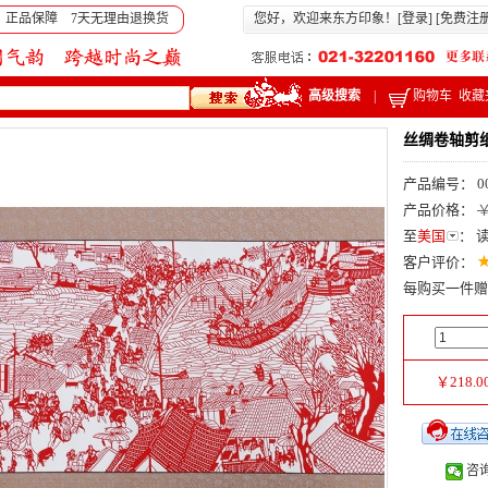
 正品保障 7天无理由退换货
您好，欢迎来东方印象！[
登录
] [
免费注
高级搜索
|
购物车
收藏
丝绸卷轴剪
产品编号： 0
产品价格：
￥
至
美国
：
客户评价：
每购买一件赠
￥
218.0
咨询