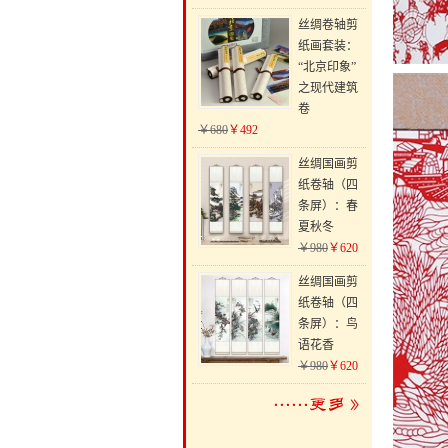
丝绸卷轴剪
纸画套装：
“北京印象”
之现代建筑
卷
￥680
￥492
丝绸国画剪
纸卷轴（四
条屏）：春
夏秋冬
￥980
￥620
丝绸国画剪
纸卷轴（四
条屏）：鸟
语花香
￥980
￥620