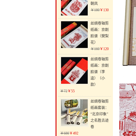
朝凤
￥180
￥130
丝绸卷轴剪
纸画：京剧
脸谱（樊梨
花）
￥160
￥120
丝绸卷轴剪
纸画：京剧
脸谱（李
逵）（小
款）
￥72
￥55
丝绸卷轴剪
纸画套装：
“北京印象”
之名胜古迹
卷
￥680
￥492