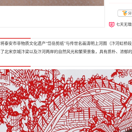
七天无理
将泰安市非物质文化遗产“岱岳剪纸”与传世名画清明上河图（汴河虹桥
现了北宋京城汴梁以及汴河两岸的自然风光和繁荣景象，具有质朴、浓郁