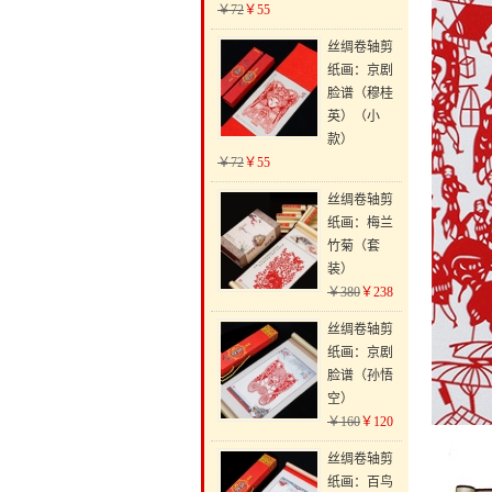
￥72
￥55
丝绸卷轴剪
纸画：京剧
脸谱（穆桂
英）（小
款）
￥72
￥55
丝绸卷轴剪
纸画：梅兰
竹菊（套
装）
￥380
￥238
丝绸卷轴剪
纸画：京剧
脸谱（孙悟
空）
￥160
￥120
丝绸卷轴剪
纸画：百鸟