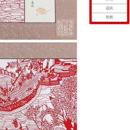
迎风
听雨