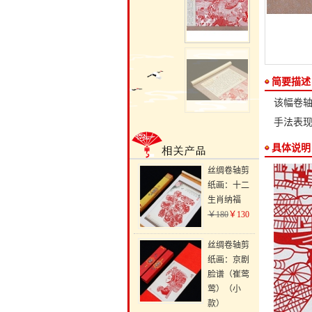
简要描述
该幅卷轴
手法表
具体说明
丝绸卷轴剪
纸画：十二
生肖纳福
￥180
￥130
丝绸卷轴剪
纸画：京剧
脸谱（崔莺
莺）（小
款）