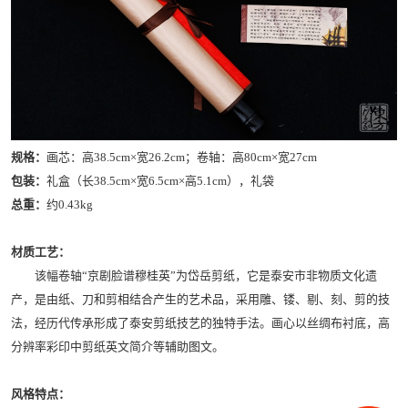
规格：
画芯：高38.5cm×宽26.2cm；卷轴：高80cm×宽27cm
包装：
礼盒（长38.5cm×宽6.5cm×高5.1cm），礼袋
总重：
约0.43kg
材质工艺：
该幅卷轴“京剧脸谱穆桂英”为岱岳剪纸，它是泰安市非物质文化遗
产，是由纸、刀和剪相结合产生的艺术品，采用雕、镂、剔、刻、剪的技
法，经历代传承形成了泰安剪纸技艺的独特手法。画心以丝绸布衬底，高
分辨率彩印中剪纸英文简介等辅助图文。
风格特点：