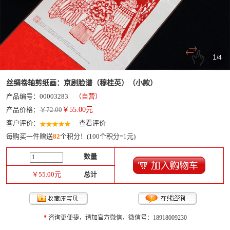
1
/
4
丝绸卷轴剪纸画：京剧脸谱（穆桂英）（小款）
产品编号：00003283
（自营）
产品价格：
￥72.00
￥
55.00
元
客户评价：
查看评价
每购买一件赠送
82
个积分！(100个积分=1元)
数量
￥
55.00
元
总计
*
咨询更便捷，请加官方微信，微信号：18918009230