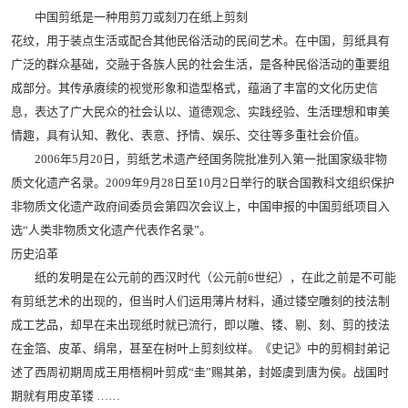
中国剪纸是一种用剪刀或刻刀在纸上剪刻
花纹，用于装点生活或配合其他民俗活动的民间艺术。在中国，剪纸具有
广泛的群众基础，交融于各族人民的社会生活，是各种民俗活动的重要组
成部分。其传承赓续的视觉形象和造型格式，蕴涵了丰富的文化历史信
息，表达了广大民众的社会认以、道德观念、实践经验、生活理想和审美
情趣，具有认知、教化、表意、抒情、娱乐、交往等多重社会价值。
2006年5月20日，剪纸艺术遗产经国务院批准列入第一批国家级非物
质文化遗产名录。2009年9月28日至10月2日举行的联合国教科文组织保护
非物质文化遗产政府间委员会第四次会议上，中国申报的中国剪纸项目入
选“人类非物质文化遗产代表作名录”。
历史沿革
纸的发明是在公元前的西汉时代（公元前6世纪），在此之前是不可能
有剪纸艺术的出现的，但当时人们运用薄片材料，通过镂空雕刻的技法制
成工艺品，却早在未出现纸时就已流行，即以雕、镂、剔、刻、剪的技法
在金箔、皮革、绢帛，甚至在树叶上剪刻纹样。《史记》中的剪桐封弟记
述了西周初期周成王用梧桐叶剪成“圭”赐其弟，封姬虞到唐为侯。战国时
期就有用皮革镂 ……