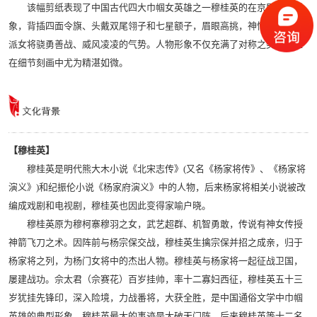
该幅剪纸表现了中国古代四大巾帼女英雄之一穆桂英的在京剧中的形
象，背插四面令旗、头戴双尾翎子和七星额子，眉眼高挑，神情肃穆，一
派女将骁勇善战、威风凌凌的气势。人物形象不仅充满了对称之美，而且
在细节刻画中尤为精湛如微。
【穆桂英】
穆桂英是明代熊大木小说《北宋志传》(又名《杨家将传》、《杨家将
演义》)和纪振伦小说《杨家府演义》中的人物，后来杨家将相关小说被改
编成戏剧和电视剧，穆桂英也因此变得家喻户晓。
穆桂英原为穆柯寨穆羽之女，武艺超群、机智勇敢，传说有神女传授
神箭飞刀之术。因阵前与杨宗保交战，穆桂英生擒宗保并招之成亲，归于
杨家将之列，为杨门女将中的杰出人物。穆桂英与杨家将一起征战卫国，
屡建战功。佘太君（佘赛花）百岁挂帅，率十二寡妇西征，穆桂英五十三
岁犹挂先锋印，深入险境，力战番将，大获全胜，是中国通俗文学中巾帼
英雄的典型形象。穆桂英最大的事迹是大破天门阵，后来穆桂英等十二名