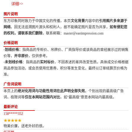
详细>>
图片说明
东方印象同时致力于中国文化的传播，本页
文化背景
内容中的
引用图片多来源于
网络
，因无法追溯图片源头和权利人，故不能确定图片是否为共享，
如有侵犯您
的权利，请联系我们删除
，联系邮箱：master@eastimpression.com
价格说明
·划线价格：
指商品的专柜价、吊牌价、厂商指导价或该商品的曾经展示过的销售
价等，
并非原价
，仅供参考。
·未划线价格
：指商品的
实时标价
，不因表述的差异改变性质。具体成交价格根据
商品参加活动，或会员使用优惠券、积分等发生变化，最终以订单结算页价格为
准。
广告词说明
本页上的
绝对化用词与功能性用词在此声明全部失效
。个别出现的最高级广告
词、极限词等
仅在本网站范围内对比
，如“最高级”意思本网站内最高级。
最新评论
158*****352
物美价廉，送老外好的很。