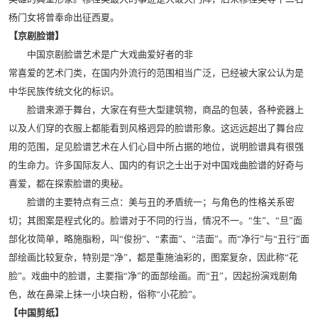
杨门女将曾奉命出征西夏。
【京剧脸谱】
中国京剧脸谱艺术是广大戏曲爱好者的非
常喜爱的艺术门类，在国内外流行的范围相当广泛，已经被大家公认为是
中华民族传统文化的标识。
脸谱来源于舞台，大家在有些大型建筑物，商品的包装，各种瓷器上
以及人们穿的衣服上都能看到风格迥异的脸谱形象。这远远超出了舞台应
用的范围，足见脸谱艺术在人们心目中所占据的地位，说明脸谱具有很强
的生命力。许多国际友人、国内的有识之士出于对中国戏曲脸谱的好奇与
喜爱，都在探索脸谱的奥秘。
脸谱的主要特点有三点：美与丑的矛盾统一；与角色的性格关系密
切；其图案是程式化的。脸谱对于不同的行当，情况不一。“生”、“旦”面
部化妆简单，略施脂粉，叫“俊扮”、“素面”、“洁面”。而“净行”与“丑行”面
部绘画比较复杂，特别是“净”，都是重施油彩的，图案复杂，因此称“花
脸”。戏曲中的脸谱，主要指“净”的面部绘画。而“丑”，因起扮演戏剧角
色，故在鼻梁上抹一小块白粉，俗称“小花脸”。
【中国剪纸】