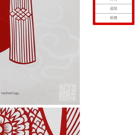
迎风
听雨