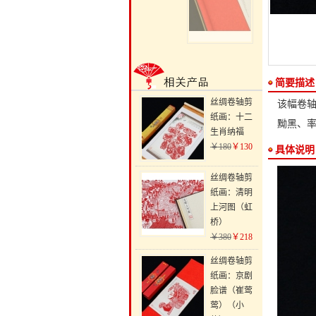
简要描述
丝绸卷轴剪
该幅卷轴
纸画：十二
黝黑、
生肖纳福
￥180
￥130
具体说明
丝绸卷轴剪
纸画：清明
上河图（虹
桥）
￥380
￥218
丝绸卷轴剪
纸画：京剧
脸谱（崔莺
莺）（小