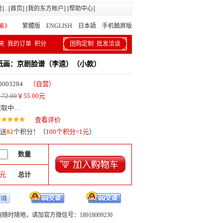
册
] . [
首页
] [
我的东方帐户
] [
帮助中心
]
繁體版
ENGLISH 日本語
手机触屏版
夹
我的订单
积分
团购定制
批发洽谈
纸画：京剧脸谱（李逵）（小款）
0003284
（自营）
72.00
￥
55.00
元
读取中…
查看评价
送
82
个积分！（
100个积分=1元
）
数量
元
总计
随时随地，请加官方微信号：18918009230