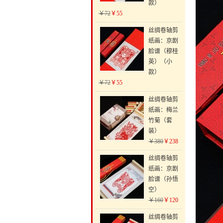
款）
￥72
￥55
丝绸卷轴剪
纸画：京剧
脸谱（穆桂
英）（小
款）
￥72
￥55
丝绸卷轴剪
纸画：梅兰
竹菊（套
装）
￥380
￥238
丝绸卷轴剪
纸画：京剧
脸谱（孙悟
空）
￥160
￥120
丝绸卷轴剪