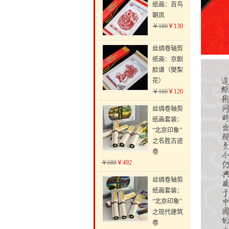
纸画：百鸟
朝凤
￥180
￥130
丝绸卷轴剪
纸画：京剧
脸谱（樊梨
花）
￥160
￥120
丝绸卷轴剪
纸画套装：
“北京印象”
之名胜古迹
卷
￥680
￥492
丝绸卷轴剪
纸画套装：
“北京印象”
之现代建筑
卷