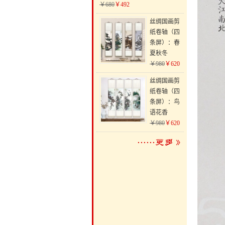
￥680
￥492
丝绸国画剪
纸卷轴（四
条屏）：春
夏秋冬
￥980
￥620
丝绸国画剪
纸卷轴（四
条屏）：鸟
语花香
￥980
￥620