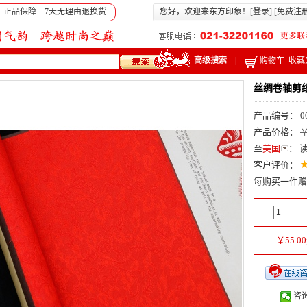
 正品保障 7天无理由退换货
您好，欢迎来东方印象！[
登录
] [
免费注
高级搜索
|
购物车
收藏
丝绸卷轴剪
产品编号： 0
产品价格：
￥
至
美国
：
客户评价：
每购买一件赠
￥
55.00
咨询