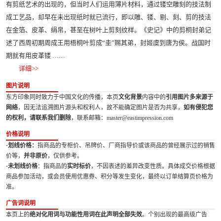
有剪纸艺术的出现的，但当时人们运用薄片材料，通过镂空雕刻的技法制
成工艺品，却早在未出现纸时就已流行，即以雕、镂、剔、刻、剪的技法
在金箔、皮革、绢帛，甚至在树叶上剪刻纹样。《史记》中的剪桐封弟记
述了西周初期周成王用梧桐叶剪成“圭”赐其弟，封姬虞到唐为侯。战国时
期就有用皮革镂 ……
详细>>
图片说明
东方印象同时致力于中国文化的传播，本页
文化背景
内容中的
引用图片多来源于
网络
，因无法追溯图片源头和权利人，故不能确定图片是否为共享，
如有侵犯您
的权利，请联系我们删除
，联系邮箱：master@eastimpression.com
价格说明
·划线价格：
指商品的专柜价、吊牌价、厂商指导价或该商品的曾经展示过的销售
价等，
并非原价
，仅供参考。
·未划线价格
：指商品的
实时标价
，不因表述的差异改变性质。具体成交价格根据
商品参加活动，或会员使用优惠券、积分等发生变化，最终以订单结算页价格为
准。
广告词说明
本页上的
绝对化用词与功能性用词在此声明全部失效
。个别出现的最高级广告