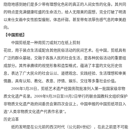
隐隐地感到她们是多少带有理想化色彩的真正的人间女性的化身。其共同
的特点是充满健康旺盛的生命活力，给人无限美的遐想，完全打破了明清
以来仕女画中女性脸型瘦削，体态纤弱，甚至带有浓厚伤感气息的审美趋
向。
【中国剪纸】
中国剪纸是一种用剪刀或刻刀在纸上剪刻
花纹，用于装点生活或配合其他民俗活动的民间艺术。在中国，剪纸具有
广泛的群众基础，交融于各族人民的社会生活，是各种民俗活动的重要组
成部分。其传承赓续的视觉形象和造型格式，蕴涵了丰富的文化历史信
息，表达了广大民众的社会认以、道德观念、实践经验、生活理想和审美
情趣，具有认知、教化、表意、抒情、娱乐、交往等多重社会价值。
2006年5月20日，剪纸艺术遗产经国务院批准列入第一批国家级非物
质文化遗产名录。2009年9月28日至10月2日举行的联合国教科文组织保护
非物质文化遗产政府间委员会第四次会议上，中国申报的中国剪纸项目入
选“人类非物质文化遗产代表作名录”。
历史沿革
纸的发明是在公元前的西汉时代（公元前6世纪），在此之前是不可能