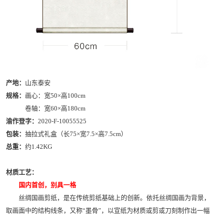
产地：
山东泰安
规格：
画心：宽50×高100cm
卷轴：宽60×高180cm
渝作登字：
2020-F-10055525
包装：
抽拉式礼盒（长75×宽7.5×高7.5cm）
总重：
约1.42KG
材质工艺：
国内首创，别具一格
丝绸国画剪纸，是在传统剪纸基础上的创新。依托丝绸国画为背景，
取画面中的结构线条，又称“墨骨”，以宣纸为材质或剪或刀刻制作出一幅