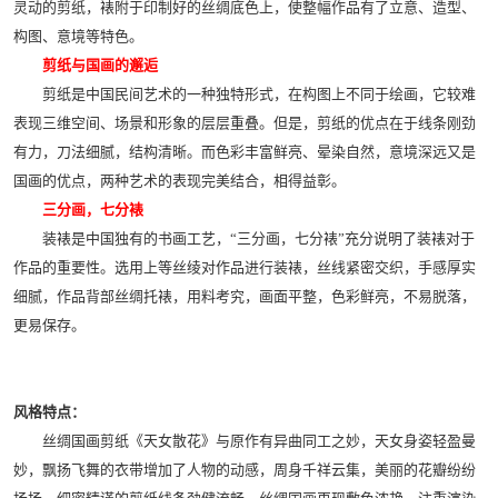
灵动的剪纸，裱附于印制好的丝绸底色上，使整幅作品有了立意、造型、
构图、意境等特色。
剪纸与国画的邂逅
剪纸是中国民间艺术的一种独特形式，在构图上不同于绘画，它较难
表现三维空间、场景和形象的层层重叠。但是，剪纸的优点在于线条刚劲
有力，刀法细腻，结构清晰。而色彩丰富鲜亮、晕染自然，意境深远又是
国画的优点，两种艺术的表现完美结合，相得益彰。
三分画，七分裱
装裱是中国独有的书画工艺，“三分画，七分裱”充分说明了装裱对于
作品的重要性。选用上等丝绫对作品进行装裱，丝线紧密交织，手感厚实
细腻，作品背部丝绸托裱，用料考究，画面平整，色彩鲜亮，不易脱落，
更易保存。
风格特点：
丝绸国画剪纸《天女散花》与原作有异曲同工之妙，天女身姿轻盈曼
妙，飘扬飞舞的衣带增加了人物的动感，周身千祥云集，美丽的花瓣纷纷