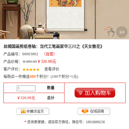
1
/
4
丝绸国画剪纸卷轴：当代工笔画家华三川之《天女散花》
产品编号：00003802
（自营）
产品价格：
￥480.00
￥
326.00
元
客户评价：
查看评价
每购买一件赠送
489
个积分！(100个积分=1元)
数量
￥
326.00
元
总计
*
咨询更便捷，请加官方微信，微信号：18918009230