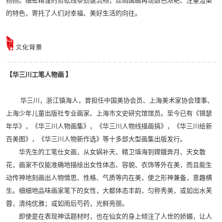
扬扬。细密精谨的剪纸线条劲健流畅，丝绸国画再现敷色浓艳、注重渲染
的特色，寄托了人们对幸福、美好生活的向往。
【华三川工笔人物画 】
华三川，浙江镇海人，曾担任中国美协会员、上海美术家协会理事、
上海少年儿童出版社专业画家、上海市文史研究馆馆员。至今已有《锦瑟
年华》，《华三川人物画集》，《华三川人物线描画搞》，《华三川绘新
百美图》，《华三川人物新作选》等十多部大型画集出版发行。
华先生的工笔仕女画，从女娲补天、精卫填海到嫦娥奔月、天女散
花，画家不仅能准确地描绘出女性体态、容貌、衣饰等外在美，而且能生
动传神地刻画出人物情思、性格、气质等内在美，使之形神兼备，意趣横
生。细细地品味画家笔下的女性，大都体态丰韵，匀称秀美，或如出水芙
蓉，清纯优雅；或如雨后芍药，光鲜亮丽。
即使是在表现神话题材时，也在仙女的身上倾注了人世的娇媚，让人