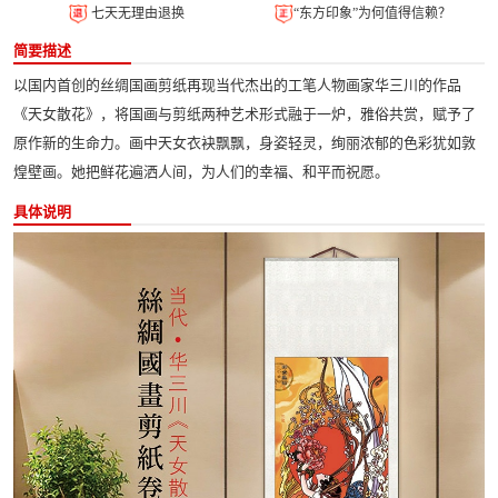
七天无理由退换
“东方印象”为何值得信赖？
简要描述
以国内首创的丝绸国画剪纸再现当代杰出的工笔人物画家华三川的作品
《天女散花》，将国画与剪纸两种艺术形式融于一炉，雅俗共赏，赋予了
原作新的生命力。画中天女衣袂飘飘，身姿轻灵，绚丽浓郁的色彩犹如敦
煌壁画。她把鲜花遍洒人间，为人们的幸福、和平而祝愿。
具体说明