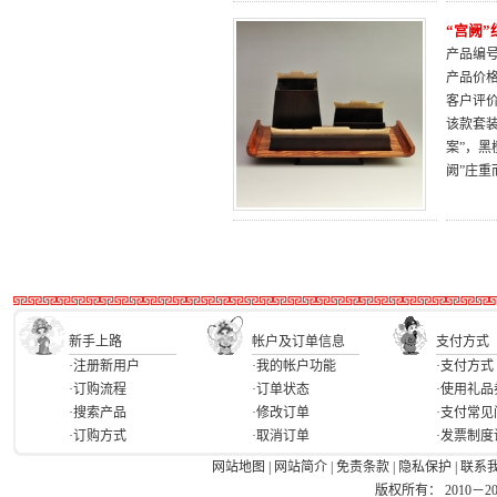
“宫阙
产品编号：
产品价
客户评
该款套
案”，
阙”庄
新手上路
帐户及订单信息
支付方式
·注册新用户
·我的帐户功能
·支付方式
·订购流程
·订单状态
·使用礼品
·搜索产品
·修改订单
·支付常见
·订购方式
·取消订单
·发票制度
网站地图
|
网站简介
|
免责条款
|
隐私保护
|
联系
版权所有： 2010－2026 Ea