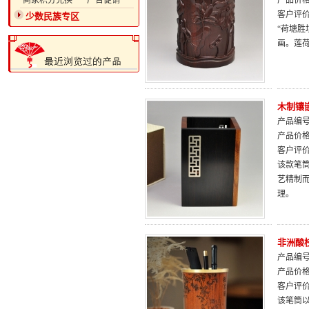
·商家积分兑换
·广告促销
产品价
客户评
少数民族专区
“荷塘
画。莲
木制镶
产品编号：
产品价
客户评
该款笔筒
艺精制
理。
非洲酸
产品编号：
产品价
客户评
该笔筒