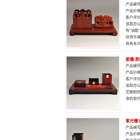
产品编号：
产品价
客户评
该款办
有“油
纹饰华
具有永
紫檀/
产品编号：
产品价
客户评
该款办
艺精制
净的现
紫光檀
产品编号：
产品价