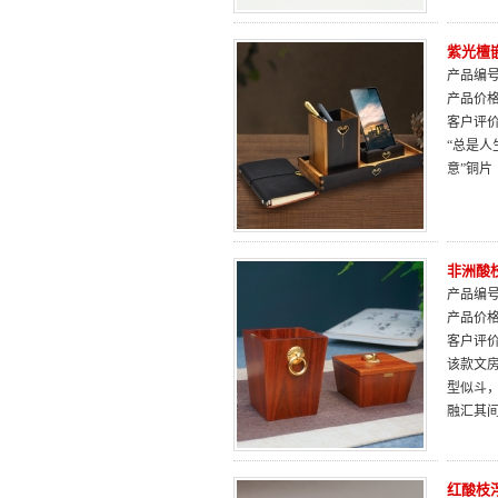
紫光檀
产品编号：
产品价
客户评
“总是人
意”铜
非洲酸
产品编号：
产品价
客户评
该款文
型似斗
融汇其
红酸枝