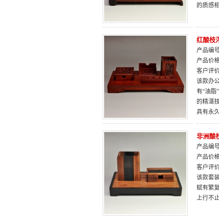
的质感
红酸枝
产品编号：
产品价
客户评
该款办
有“油
的精湛
具有永
非洲酸
产品编号：
产品价
客户评
该款套
赋有繁
上行不