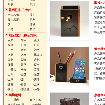
酸枝木
·升学
·晋升
产品编号：
礼尚往来
（对象）
产品价
·老人/父母
·孩子
客户评
·爱人/情侣
·朋友
该款笔筒
·客户
·领导
等工艺
·老师
·同学
幽远意
地区划分
（拼音为序）
·安徽
·北京
·重庆
·福建
·甘肃
·广东
紫光檀
·广西
·贵州
·海南
产品编号：
·河北
·河南
·黑龙江
产品价
·湖北
·湖南
·吉林
客户评
·江苏
·江西
·辽宁
“总是人
·内蒙古
·宁夏
·青海
接，镂
·山东
·山西
·陕西
雅的格
·上海
·四川
·天津
·西藏
·新疆
·云南
·浙江
·港澳台
·海外
团购定制
黑檀木
·员工福利
·客户礼品
产品编号：