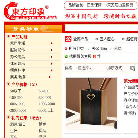
品牌监制 正品保障 7天无理由退换货
产品功能
全部产品
匠人匠心
超值特
·家居生活
所有分类
办公用品
笔筒
·服饰配饰
找到相关宝贝
18
件
·办公用品
·休闲娱乐
价格：
请选择
排序方式：
·摆件挂件
·商务/政务
紫光檀
产品价格
（￥）
产品编号：
·50以下
·50-100
产品价
·100-300
·300-600
客户评
·600-1000
·1000-2000
“总是人
·2000-5000
·5000以上
意”铜
礼尚往来
（场合）
·满月/百日
·婚嫁
·生日
·探病
·开业
·乔迁