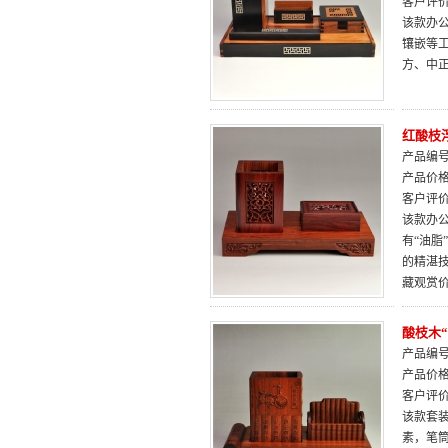
客户评
该款办公
镶嵌等
方、中
红酸枝
产品编号：
产品价
客户评
该款办
有“油
的精湛
藏观赏
酸枝木
产品编号：
产品价
客户评
该款套装
素，笔