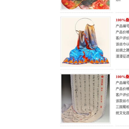
100
产品编号：
产品价
客户评
该丝巾
丝绸之
漫漫征
100
产品编号：
产品价
客户评
该款丝
三国蜀
统文化